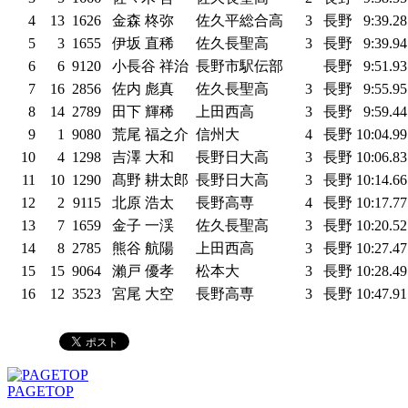
4
13
1626
金森 柊弥
佐久平総合高
3
長野
9:39.2
5
3
1655
伊坂 直稀
佐久長聖高
3
長野
9:39.9
6
6
9120
小長谷 祥治
長野市駅伝部
長野
9:51.9
7
16
2856
佐内 彪真
佐久長聖高
3
長野
9:55.9
8
14
2789
田下 輝稀
上田西高
3
長野
9:59.4
9
1
9080
荒尾 福之介
信州大
4
長野
10:04.9
10
4
1298
吉澤 大和
長野日大高
3
長野
10:06.8
11
10
1290
髙野 耕太郎
長野日大高
3
長野
10:14.6
12
2
9115
北原 浩太
長野高専
4
長野
10:17.7
13
7
1659
金子 一渓
佐久長聖高
3
長野
10:20.5
14
8
2785
熊谷 航陽
上田西高
3
長野
10:27.4
15
15
9064
瀨戸 優孝
松本大
3
長野
10:28.4
16
12
3523
宮尾 大空
長野高専
3
長野
10:47.9
PAGETOP