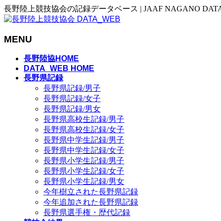
長野陸上競技協会の記録データベース | JAAF NAGANO DAT
MENU
メ
長野陸協HOME
ニ
DATA_WEB HOME
長野県記録
ュ
長野県記録/男子
ー
長野県記録/女子
を
長野県記録/男女
飛
長野県高校生記録/男子
ば
長野県高校生記録/女子
す
長野県中学生記録/男子
長野県中学生記録/女子
長野県小学生記録/男子
長野県小学生記録/女子
長野県小学生記録/男女
今年樹立された長野県記録
今年追加された長野県記録
長野県選手権・歴代記録