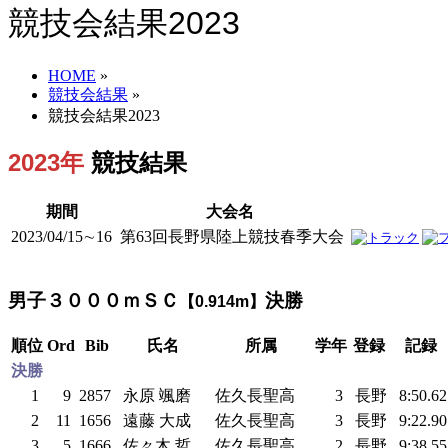
競技会結果2023
HOME
»
競技会結果
»
競技会結果2023
2023年
競技結果
期間
大会名
2023/04/15∼16
第63回長野県陸上競技春季大会
男子３０００ｍＳＣ
決勝
【0.914m】
順位
Ord
Bib
氏名
所属
学年
登録
記録
決勝
1
9
2857
永原 颯磨
佐久長聖高
3
長野
8:50.6
2
11
1656
遠藤 大成
佐久長聖高
3
長野
9:22.9
3
5
1666
佐々木 哲
佐久長聖高
2
長野
9:38.5