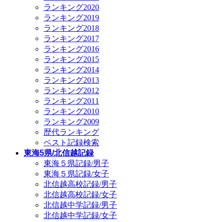
ランキング2020
ランキング2019
ランキング2018
ランキング2017
ランキング2016
ランキング2015
ランキング2014
ランキング2013
ランキング2012
ランキング2011
ランキング2010
ランキング2009
歴代ランキング
ベスト記録検索
東海5県/北信越記録
東海５県記録/男子
東海５県記録/女子
北信越高校記録/男子
北信越高校記録/女子
北信越中学記録/男子
北信越中学記録/女子