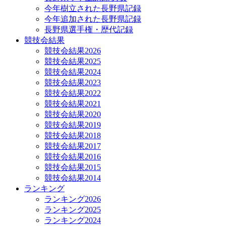
今年樹立された長野県記録
今年追加された長野県記録
長野県選手権・歴代記録
競技会結果
競技会結果2026
競技会結果2025
競技会結果2024
競技会結果2023
競技会結果2022
競技会結果2021
競技会結果2020
競技会結果2019
競技会結果2018
競技会結果2017
競技会結果2016
競技会結果2015
競技会結果2014
ランキング
ランキング2026
ランキング2025
ランキング2024