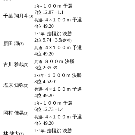
１００ｍ 予選
3年-
7位 12.87 +1.1
千葉 翔月斗
(3)
４×１００ｍ 予選
共通-
4位 49.20
走幅跳 決勝
2･3年-
2位 5.74 +3.5
(参考)
原田 獅
(3)
４×１００ｍ 予選
共通-
4位 49.20
８００ｍ 決勝
共通-
古川 雅哉
(3)
3位 2:35.39
１５００ｍ 決勝
2･3年-
8位 4:52.01
塩原 知弥
(3)
４×１００ｍ 予選
共通-
4位 49.20
１００ｍ 予選
3年-
6位 12.73 +1.4
岡村 佳晃
(3)
４×１００ｍ 予選
共通-
4位 49.20
走幅跳 決勝
2･3年-
林 哉太
(3)