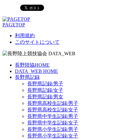
PAGETOP
利用規約
このサイトについて
長野陸協HOME
DATA_WEB HOME
長野県記録
長野県記録/男子
長野県記録/女子
長野県記録/男女
長野県高校生記録/男子
長野県高校生記録/女子
長野県中学生記録/男子
長野県中学生記録/女子
長野県小学生記録/男子
長野県小学生記録/女子