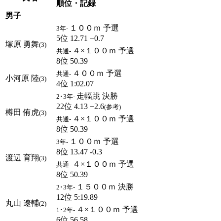
順位・記録
男子
１００ｍ 予選
3年-
5位 12.71 +0.7
塚原 勇舞
(3)
４×１００ｍ 予選
共通-
8位 50.39
４００ｍ 予選
共通-
小河原 陸
(3)
4位 1:02.07
走幅跳 決勝
2･3年-
22位 4.13 +2.6
(参考)
樽田 侑虎
(3)
４×１００ｍ 予選
共通-
8位 50.39
１００ｍ 予選
3年-
8位 13.47 -0.3
渡辺 育翔
(3)
４×１００ｍ 予選
共通-
8位 50.39
１５００ｍ 決勝
2･3年-
12位 5:19.89
丸山 遼輔
(2)
４×１００ｍ 予選
1･2年-
6位 56.58