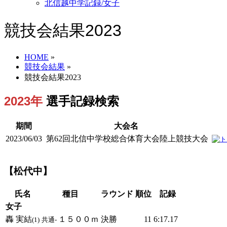
北信越中学記録/女子
競技会結果2023
HOME
»
競技会結果
»
競技会結果2023
2023年
選手記録検索
期間
大会名
2023/06/03
第62回北信中学校総合体育大会陸上競技大会
【松代中】
氏名
種目
ラウンド
順位
記録
女子
轟 実結
１５００ｍ
決勝
11
6:17.17
(1)
共通-