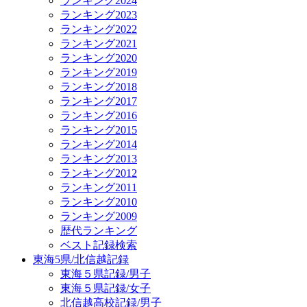
ランキング2024
ランキング2023
ランキング2022
ランキング2021
ランキング2020
ランキング2019
ランキング2018
ランキング2017
ランキング2016
ランキング2015
ランキング2014
ランキング2013
ランキング2012
ランキング2011
ランキング2010
ランキング2009
歴代ランキング
ベスト記録検索
東海5県/北信越記録
東海５県記録/男子
東海５県記録/女子
北信越高校記録/男子