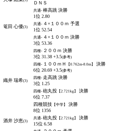
ＤＮＳ
棒高跳 決勝
共通-
1位 2.80
４×１００ｍ 予選
共通-
篭田 心優
(3)
1位 52.54
４×１００ｍ 決勝
共通-
3位 53.36
２００ｍ 決勝
四種-
3位 31.38 +3.5
(参考)
１００ｍＨ
決勝
四種-
【0.762m-8.0m】
6位 20.69 +3.5
(参考)
走高跳 決勝
四種-
織井 瑞希
(3)
3位 1.25
砲丸投
決勝
四種-
【2.721kg】
6位 7.37
四種競技
決勝
【中学】
8位 1356
砲丸投
決勝
共通-
【2.721kg】
酒井 沙恵
(3)
15位 6.58