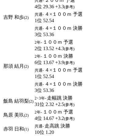
２００ｍ 予選
共通-
4位 29.36 +3.3
(参考)
４×１００ｍ 予選
共通-
吉野 和歩
(2)
1位 52.54
４×１００ｍ 決勝
共通-
3位 53.36
１００ｍ 予選
2年-
2位 13.52 +4.3
(参考)
１００ｍ 決勝
2年-
6位 13.67 +3.9
(参考)
那須 結月
(2)
４×１００ｍ 予選
共通-
1位 52.54
４×１００ｍ 決勝
共通-
3位 53.36
走幅跳 決勝
2･3年-
飯島 結羽梨
(2)
31位 2.32 +2.5
(参考)
１００ｍ 予選
2年-
鳥原 美玖
(2)
4位 14.67 +3.2
(参考)
走高跳 決勝
共通-
赤羽 日和
(1)
10位 1.20