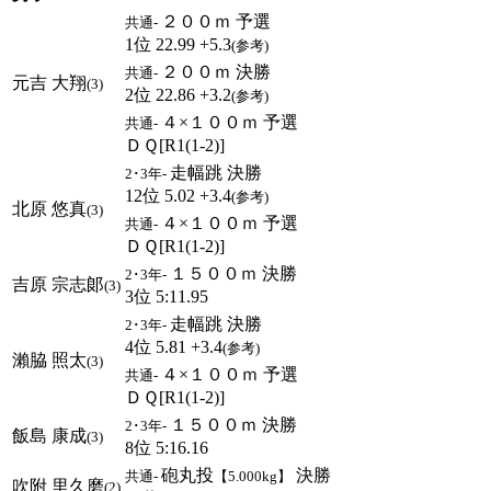
２００ｍ 予選
共通-
1位 22.99 +5.3
(参考)
２００ｍ 決勝
共通-
元吉 大翔
(3)
2位 22.86 +3.2
(参考)
４×１００ｍ 予選
共通-
ＤＱ[R1(1-2)]
走幅跳 決勝
2･3年-
12位 5.02 +3.4
(参考)
北原 悠真
(3)
４×１００ｍ 予選
共通-
ＤＱ[R1(1-2)]
１５００ｍ 決勝
2･3年-
吉原 宗志郞
(3)
3位 5:11.95
走幅跳 決勝
2･3年-
4位 5.81 +3.4
(参考)
瀨脇 照太
(3)
４×１００ｍ 予選
共通-
ＤＱ[R1(1-2)]
１５００ｍ 決勝
2･3年-
飯島 康成
(3)
8位 5:16.16
砲丸投
決勝
共通-
【5.000kg】
吹附 里久磨
(2)