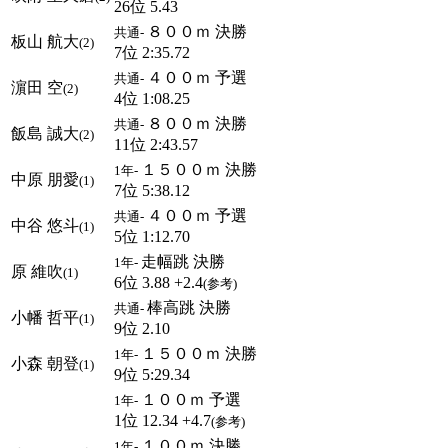
26位 5.43
８００ｍ 決勝
共通-
板山 航大
(2)
7位 2:35.72
４００ｍ 予選
共通-
濵田 空
(2)
4位 1:08.25
８００ｍ 決勝
共通-
飯島 誠大
(2)
11位 2:43.57
１５００ｍ 決勝
1年-
中原 朋愛
(1)
7位 5:38.12
４００ｍ 予選
共通-
中谷 悠斗
(1)
5位 1:12.70
走幅跳 決勝
1年-
原 維吹
(1)
6位 3.88 +2.4
(参考)
棒高跳 決勝
共通-
小幡 哲平
(1)
9位 2.10
１５００ｍ 決勝
1年-
小森 朝登
(1)
9位 5:29.34
１００ｍ 予選
1年-
1位 12.34 +4.7
(参考)
１００ｍ 決勝
1年-