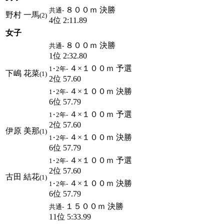
８００ｍ 決勝
共通-
野村 一馬
(2)
4位 2:11.89
女子
８００ｍ 決勝
共通-
1位 2:32.80
４×１００ｍ 予選
1･2年-
下嶋 花菜
(1)
2位 57.60
４×１００ｍ 決勝
1･2年-
6位 57.79
４×１００ｍ 予選
1･2年-
2位 57.60
伊原 美那
(1)
４×１００ｍ 決勝
1･2年-
6位 57.79
４×１００ｍ 予選
1･2年-
2位 57.60
古田 結花
(1)
４×１００ｍ 決勝
1･2年-
6位 57.79
１５００ｍ 決勝
共通-
11位 5:33.99