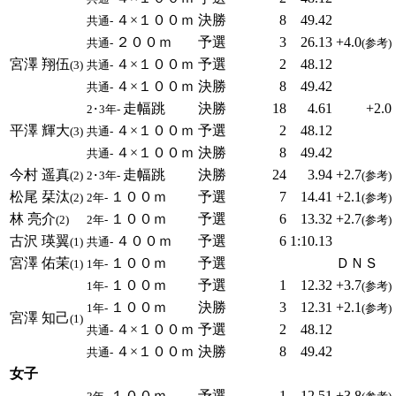
４×１００ｍ
決勝
8
49.42
共通-
２００ｍ
予選
3
26.13
+4.0
共通-
(参考)
宮澤 翔伍
４×１００ｍ
予選
2
48.12
(3)
共通-
４×１００ｍ
決勝
8
49.42
共通-
走幅跳
決勝
18
4.61
+2.0
2･3年-
平澤 輝大
４×１００ｍ
予選
2
48.12
(3)
共通-
４×１００ｍ
決勝
8
49.42
共通-
今村 遥真
走幅跳
決勝
24
3.94
+2.7
(2)
2･3年-
(参考)
松尾 栞汰
１００ｍ
予選
7
14.41
+2.1
(2)
2年-
(参考)
林 亮介
１００ｍ
予選
6
13.32
+2.7
(2)
2年-
(参考)
古沢 瑛翼
４００ｍ
予選
6
1:10.13
(1)
共通-
宮澤 佑茉
１００ｍ
予選
ＤＮＳ
(1)
1年-
１００ｍ
予選
1
12.32
+3.7
1年-
(参考)
１００ｍ
決勝
3
12.31
+2.1
1年-
(参考)
宮澤 知己
(1)
４×１００ｍ
予選
2
48.12
共通-
４×１００ｍ
決勝
8
49.42
共通-
女子
１００ｍ
予選
1
12.51
+3.8