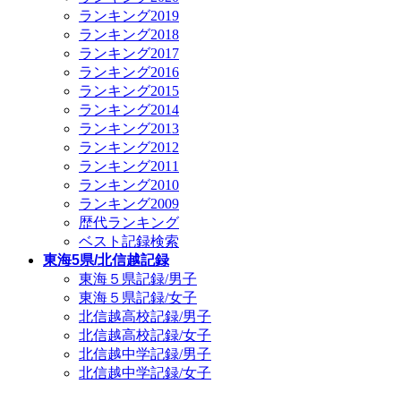
ランキング2019
ランキング2018
ランキング2017
ランキング2016
ランキング2015
ランキング2014
ランキング2013
ランキング2012
ランキング2011
ランキング2010
ランキング2009
歴代ランキング
ベスト記録検索
東海5県/北信越記録
東海５県記録/男子
東海５県記録/女子
北信越高校記録/男子
北信越高校記録/女子
北信越中学記録/男子
北信越中学記録/女子