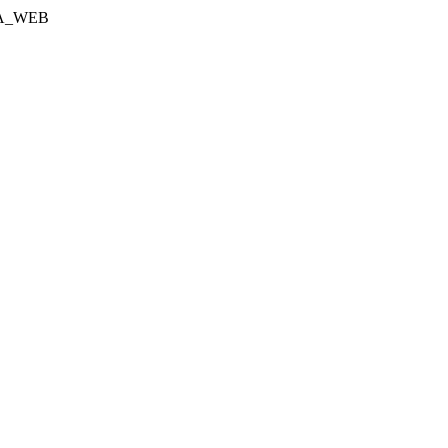
A_WEB