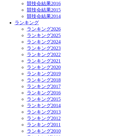
競技会結果2016
競技会結果2015
競技会結果2014
ランキング
ランキング2026
ランキング2025
ランキング2024
ランキング2023
ランキング2022
ランキング2021
ランキング2020
ランキング2019
ランキング2018
ランキング2017
ランキング2016
ランキング2015
ランキング2014
ランキング2013
ランキング2012
ランキング2011
ランキング2010