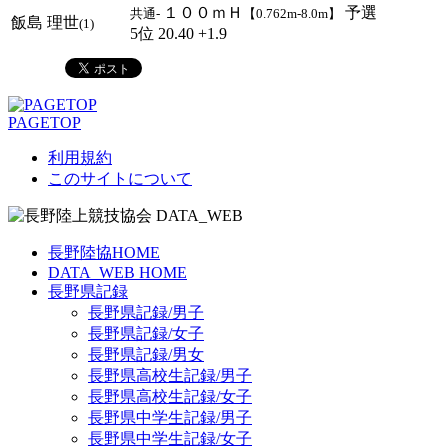
１００ｍＨ
予選
共通-
【0.762m-8.0m】
飯島 理世
(1)
5位 20.40 +1.9
PAGETOP
利用規約
このサイトについて
長野陸協HOME
DATA_WEB HOME
長野県記録
長野県記録/男子
長野県記録/女子
長野県記録/男女
長野県高校生記録/男子
長野県高校生記録/女子
長野県中学生記録/男子
長野県中学生記録/女子