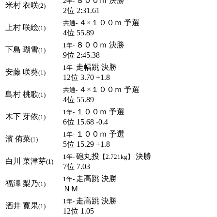
８００ｍ 決勝
2年-
米村 衣咲
(2)
2位 2:31.61
４×１００ｍ 予選
共通-
上村 咲絵
(1)
4位 55.89
８００ｍ 決勝
1年-
下島 瑚雪
(1)
9位 2:45.38
走幅跳 決勝
1年-
安藤 咲葵
(1)
12位 3.70 +1.8
４×１００ｍ 予選
共通-
島村 桃歌
(1)
4位 55.89
１００ｍ 予選
1年-
木下 芽依
(1)
6位 15.68 -0.4
１００ｍ 予選
1年-
濱 侑菜
(1)
5位 15.29 +1.8
砲丸投
決勝
1年-
【2.721kg】
白川 菜津芽
(1)
7位 7.03
走高跳 決勝
1年-
福澤 梨乃
(1)
ＮＭ
走高跳 決勝
1年-
酒井 寛果
(1)
12位 1.05