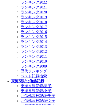
ランキング2022
ランキング2021
ランキング2020
ランキング2019
ランキング2018
ランキング2017
ランキング2016
ランキング2015
ランキング2014
ランキング2013
ランキング2012
ランキング2011
ランキング2010
ランキング2009
歴代ランキング
ベスト記録検索
東海5県/北信越記録
東海５県記録/男子
東海５県記録/女子
北信越高校記録/男子
北信越高校記録/女子