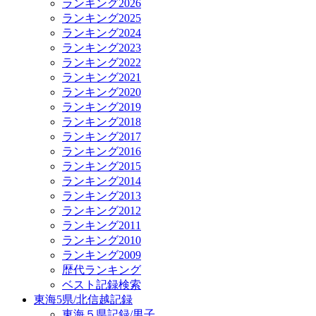
ランキング2026
ランキング2025
ランキング2024
ランキング2023
ランキング2022
ランキング2021
ランキング2020
ランキング2019
ランキング2018
ランキング2017
ランキング2016
ランキング2015
ランキング2014
ランキング2013
ランキング2012
ランキング2011
ランキング2010
ランキング2009
歴代ランキング
ベスト記録検索
東海5県/北信越記録
東海５県記録/男子