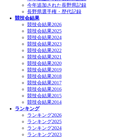
今年追加された長野県記録
長野県選手権・歴代記録
競技会結果
競技会結果2026
競技会結果2025
競技会結果2024
競技会結果2023
競技会結果2022
競技会結果2021
競技会結果2020
競技会結果2019
競技会結果2018
競技会結果2017
競技会結果2016
競技会結果2015
競技会結果2014
ランキング
ランキング2026
ランキング2025
ランキング2024
ランキング2023