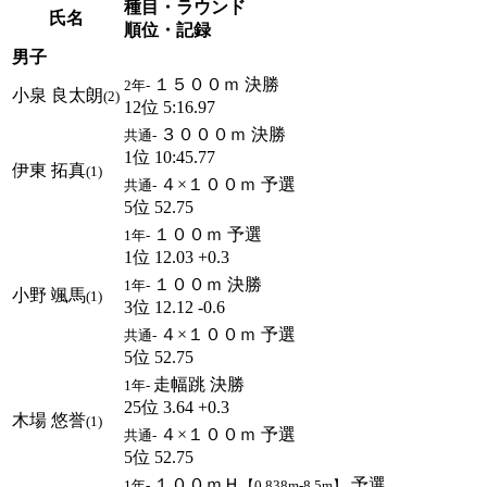
種目・ラウンド
氏名
順位・記録
男子
１５００ｍ 決勝
2年-
小泉 良太朗
(2)
12位 5:16.97
３０００ｍ 決勝
共通-
1位 10:45.77
伊東 拓真
(1)
４×１００ｍ 予選
共通-
5位 52.75
１００ｍ 予選
1年-
1位 12.03 +0.3
１００ｍ 決勝
1年-
小野 颯馬
(1)
3位 12.12 -0.6
４×１００ｍ 予選
共通-
5位 52.75
走幅跳 決勝
1年-
25位 3.64 +0.3
木場 悠誉
(1)
４×１００ｍ 予選
共通-
5位 52.75
１００ｍＨ
予選
1年-
【0.838m-8.5m】