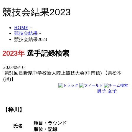
競技会結果2023
HOME
»
競技会結果
»
競技会結果2023
2023年
選手記録検索
2023/09/16
第51回長野県中学校新人陸上競技大会(中南信) 【県松本
(補)】
男子
女子
男女
【梓川】
種目・ラウンド
氏名
順位・記録