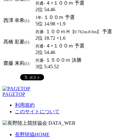
４×１００ｍ 予選
共通-
2位 54.46
１００ｍ 予選
1年-
西澤 幸希
(1)
5位 14.98 +1.9
１００ｍＨ
予選
共通-
【0.762m-8.0m】
2位 18.72 +1.6
髙橋 彩夏
(1)
４×１００ｍ 予選
共通-
2位 54.46
１５００ｍ 決勝
共通-
齋藤 来莉
(1)
3位 5:45.52
PAGETOP
利用規約
このサイトについて
長野陸協HOME