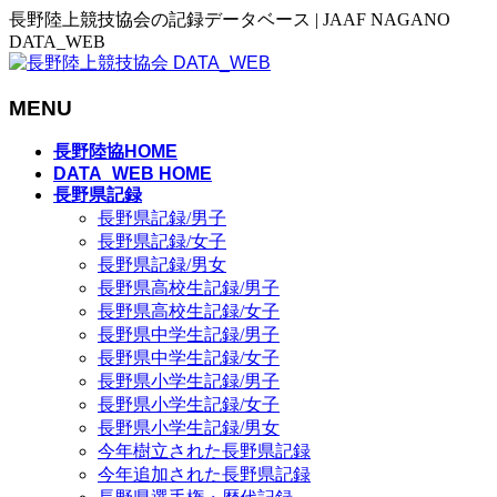
長野陸上競技協会の記録データベース | JAAF NAGANO
DATA_WEB
MENU
メ
長野陸協HOME
ニ
DATA_WEB HOME
長野県記録
ュ
長野県記録/男子
ー
長野県記録/女子
を
長野県記録/男女
飛
長野県高校生記録/男子
ば
長野県高校生記録/女子
す
長野県中学生記録/男子
長野県中学生記録/女子
長野県小学生記録/男子
長野県小学生記録/女子
長野県小学生記録/男女
今年樹立された長野県記録
今年追加された長野県記録