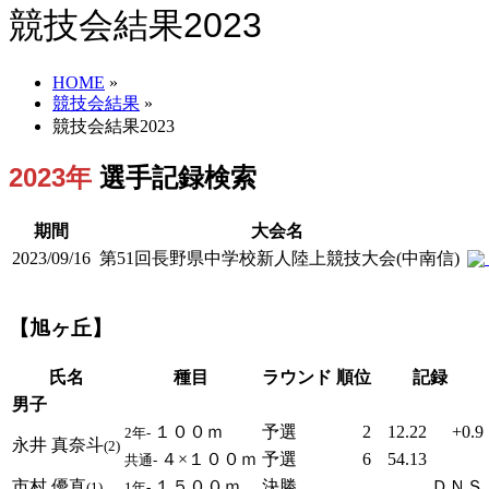
競技会結果2023
HOME
»
競技会結果
»
競技会結果2023
2023年
選手記録検索
期間
大会名
2023/09/16
第51回長野県中学校新人陸上競技大会(中南信)
【旭ヶ丘】
氏名
種目
ラウンド
順位
記録
男子
１００ｍ
予選
2
12.22
+0.9
2年-
永井 真奈斗
(2)
４×１００ｍ
予選
6
54.13
共通-
市村 優直
１５００ｍ
決勝
ＤＮＳ
(1)
1年-