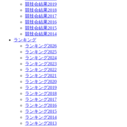
競技会結果2019
競技会結果2018
競技会結果2017
競技会結果2016
競技会結果2015
競技会結果2014
ランキング
ランキング2026
ランキング2025
ランキング2024
ランキング2023
ランキング2022
ランキング2021
ランキング2020
ランキング2019
ランキング2018
ランキング2017
ランキング2016
ランキング2015
ランキング2014
ランキング2013