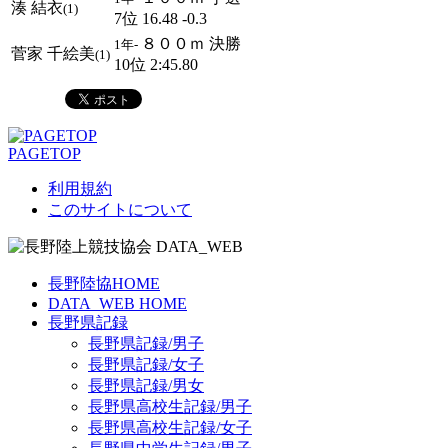
湊 結衣
(1)
7位 16.48 -0.3
８００ｍ 決勝
1年-
菅家 千絵美
(1)
10位 2:45.80
PAGETOP
利用規約
このサイトについて
長野陸協HOME
DATA_WEB HOME
長野県記録
長野県記録/男子
長野県記録/女子
長野県記録/男女
長野県高校生記録/男子
長野県高校生記録/女子