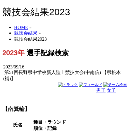
競技会結果2023
HOME
»
競技会結果
»
競技会結果2023
2023年
選手記録検索
2023/09/16
第51回長野県中学校新人陸上競技大会(中南信) 【県松本
(補)】
男子
女子
男女
【南箕輪】
種目・ラウンド
氏名
順位・記録