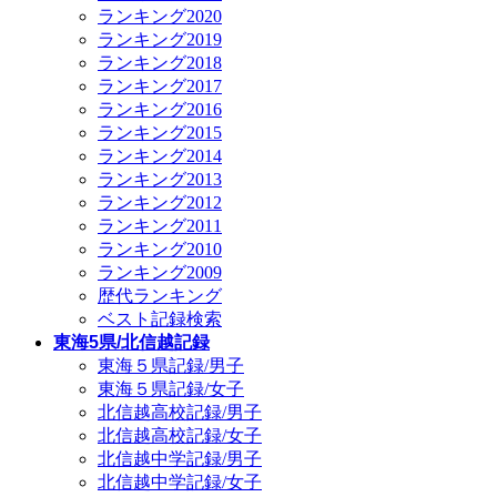
ランキング2020
ランキング2019
ランキング2018
ランキング2017
ランキング2016
ランキング2015
ランキング2014
ランキング2013
ランキング2012
ランキング2011
ランキング2010
ランキング2009
歴代ランキング
ベスト記録検索
東海5県/北信越記録
東海５県記録/男子
東海５県記録/女子
北信越高校記録/男子
北信越高校記録/女子
北信越中学記録/男子
北信越中学記録/女子