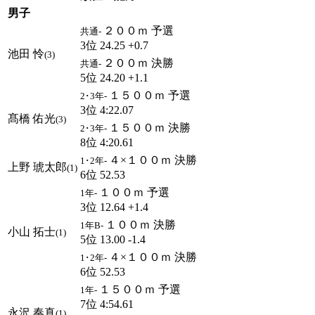
男子
２００ｍ 予選
共通-
3位 24.25 +0.7
池田 怜
(3)
２００ｍ 決勝
共通-
5位 24.20 +1.1
１５００ｍ 予選
2･3年-
3位 4:22.07
髙橋 佑光
(3)
１５００ｍ 決勝
2･3年-
8位 4:20.61
４×１００ｍ 決勝
1･2年-
上野 琥太郎
(1)
6位 52.53
１００ｍ 予選
1年-
3位 12.64 +1.4
１００ｍ 決勝
1年B-
小山 拓士
(1)
5位 13.00 -1.4
４×１００ｍ 決勝
1･2年-
6位 52.53
１５００ｍ 予選
1年-
7位 4:54.61
永沢 奏真
(1)