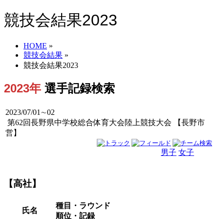
競技会結果2023
HOME
»
競技会結果
»
競技会結果2023
2023年
選手記録検索
2023/07/01∼02
第62回長野県中学校総合体育大会陸上競技大会 【長野市
営】
男子
女子
男女
【高社】
種目・ラウンド
氏名
順位・記録