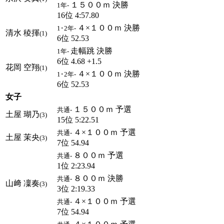
１５００ｍ 決勝
1年-
16位 4:57.80
４×１００ｍ 決勝
1･2年-
清水 稜揮
(1)
6位 52.53
走幅跳 決勝
1年-
6位 4.68 +1.5
花岡 空翔
(1)
４×１００ｍ 決勝
1･2年-
6位 52.53
女子
１５００ｍ 予選
共通-
土屋 瑚乃
(3)
15位 5:22.51
４×１００ｍ 予選
共通-
土屋 茉央
(3)
7位 54.94
８００ｍ 予選
共通-
1位 2:23.94
８００ｍ 決勝
共通-
山﨑 凜奏
(3)
3位 2:19.33
４×１００ｍ 予選
共通-
7位 54.94