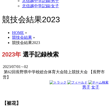
北信越中学記録/男子
北信越中学記録/女子
競技会結果2023
HOME
»
競技会結果
»
競技会結果2023
2023年
選手記録検索
2023/07/01∼02
第62回長野県中学校総合体育大会陸上競技大会 【長野市
営】
男子
女子
男女
【裾花】