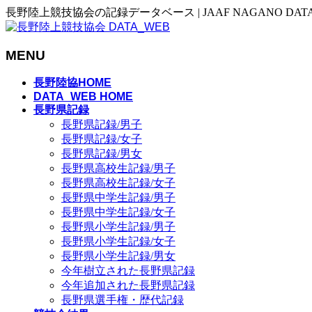
長野陸上競技協会の記録データベース | JAAF NAGANO DAT
MENU
メ
長野陸協HOME
ニ
DATA_WEB HOME
長野県記録
ュ
長野県記録/男子
ー
長野県記録/女子
を
長野県記録/男女
飛
長野県高校生記録/男子
ば
長野県高校生記録/女子
す
長野県中学生記録/男子
長野県中学生記録/女子
長野県小学生記録/男子
長野県小学生記録/女子
長野県小学生記録/男女
今年樹立された長野県記録
今年追加された長野県記録
長野県選手権・歴代記録