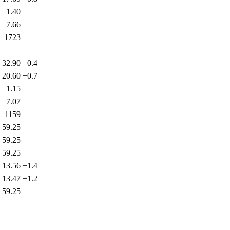
1.40
7.66
1723
32.90
+0.4
20.60
+0.7
1.15
7.07
1159
59.25
59.25
59.25
13.56
+1.4
13.47
+1.2
59.25