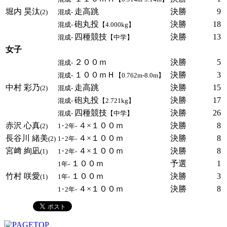
堀内 昊汰
走高跳
決勝
9
(2)
混成-
砲丸投
決勝
18
混成-
【4.000kg】
四種競技
決勝
13
混成-
【中学】
女子
２００ｍ
決勝
5
混成-
１００ｍＨ
決勝
3
混成-
【0.762m-8.0m】
中村 彩乃
走高跳
決勝
15
(2)
混成-
砲丸投
決勝
17
混成-
【2.721kg】
四種競技
決勝
26
混成-
【中学】
赤沢 心真
４×１００ｍ
決勝
8
(2)
1･2年-
長谷川 緒美
４×１００ｍ
決勝
8
(2)
1･2年-
宮﨑 絢凪
４×１００ｍ
決勝
8
(1)
1･2年-
１００ｍ
予選
1
1年-
竹村 咲愛
１００ｍ
決勝
3
(1)
1年-
４×１００ｍ
決勝
8
1･2年-