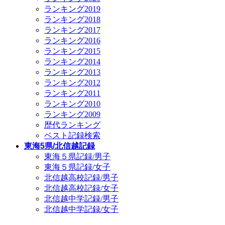
ランキング2019
ランキング2018
ランキング2017
ランキング2016
ランキング2015
ランキング2014
ランキング2013
ランキング2012
ランキング2011
ランキング2010
ランキング2009
歴代ランキング
ベスト記録検索
東海5県/北信越記録
東海５県記録/男子
東海５県記録/女子
北信越高校記録/男子
北信越高校記録/女子
北信越中学記録/男子
北信越中学記録/女子