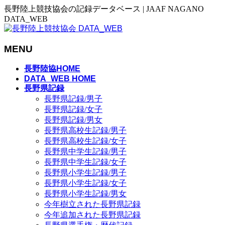
長野陸上競技協会の記録データベース | JAAF NAGANO
DATA_WEB
MENU
メ
長野陸協HOME
ニ
DATA_WEB HOME
長野県記録
ュ
長野県記録/男子
ー
長野県記録/女子
を
長野県記録/男女
飛
長野県高校生記録/男子
ば
長野県高校生記録/女子
す
長野県中学生記録/男子
長野県中学生記録/女子
長野県小学生記録/男子
長野県小学生記録/女子
長野県小学生記録/男女
今年樹立された長野県記録
今年追加された長野県記録