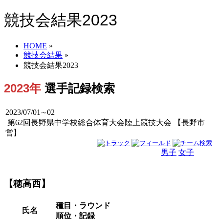
競技会結果2023
HOME
»
競技会結果
»
競技会結果2023
2023年
選手記録検索
2023/07/01∼02
第62回長野県中学校総合体育大会陸上競技大会 【長野市
営】
男子
女子
男女
【穂高西】
種目・ラウンド
氏名
順位・記録