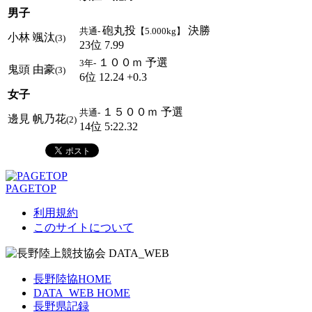
男子
砲丸投
決勝
共通-
【5.000kg】
小林 颯汰
(3)
23位 7.99
１００ｍ 予選
3年-
鬼頭 由豪
(3)
6位 12.24 +0.3
女子
１５００ｍ 予選
共通-
邊見 帆乃花
(2)
14位 5:22.32
PAGETOP
利用規約
このサイトについて
長野陸協HOME
DATA_WEB HOME
長野県記録