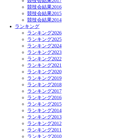
競技会結果2017
競技会結果2016
競技会結果2015
競技会結果2014
ランキング
ランキング2026
ランキング2025
ランキング2024
ランキング2023
ランキング2022
ランキング2021
ランキング2020
ランキング2019
ランキング2018
ランキング2017
ランキング2016
ランキング2015
ランキング2014
ランキング2013
ランキング2012
ランキング2011
ランキング2010