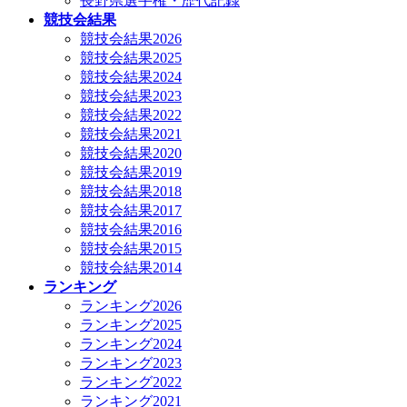
長野県選手権・歴代記録
競技会結果
競技会結果2026
競技会結果2025
競技会結果2024
競技会結果2023
競技会結果2022
競技会結果2021
競技会結果2020
競技会結果2019
競技会結果2018
競技会結果2017
競技会結果2016
競技会結果2015
競技会結果2014
ランキング
ランキング2026
ランキング2025
ランキング2024
ランキング2023
ランキング2022
ランキング2021