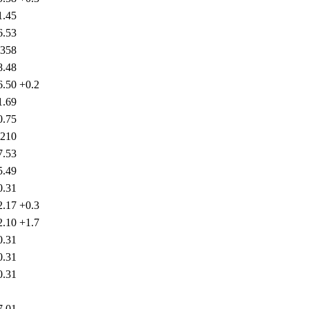
1.45
6.53
358
8.48
6.50
+0.2
1.69
0.75
210
7.53
5.49
0.31
2.17
+0.3
2.10
+1.7
0.31
0.31
0.31
7.01