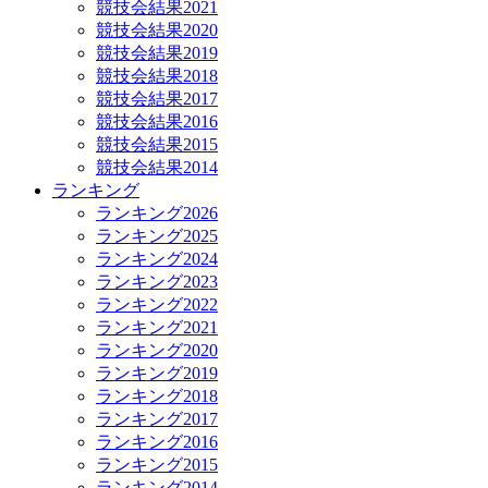
競技会結果2021
競技会結果2020
競技会結果2019
競技会結果2018
競技会結果2017
競技会結果2016
競技会結果2015
競技会結果2014
ランキング
ランキング2026
ランキング2025
ランキング2024
ランキング2023
ランキング2022
ランキング2021
ランキング2020
ランキング2019
ランキング2018
ランキング2017
ランキング2016
ランキング2015
ランキング2014