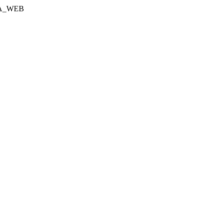
A_WEB