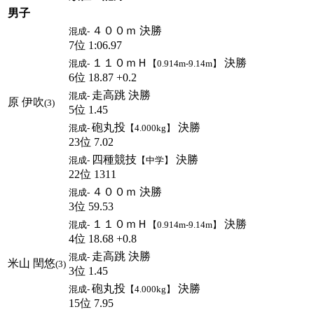
男子
４００ｍ 決勝
混成-
7位 1:06.97
１１０ｍＨ
決勝
混成-
【0.914m-9.14m】
6位 18.87 +0.2
走高跳 決勝
混成-
原 伊吹
(3)
5位 1.45
砲丸投
決勝
混成-
【4.000kg】
23位 7.02
四種競技
決勝
混成-
【中学】
22位 1311
４００ｍ 決勝
混成-
3位 59.53
１１０ｍＨ
決勝
混成-
【0.914m-9.14m】
4位 18.68 +0.8
走高跳 決勝
混成-
米山 閏悠
(3)
3位 1.45
砲丸投
決勝
混成-
【4.000kg】
15位 7.95