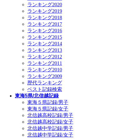
ランキング2020
ランキング2019
ランキング2018
ランキング2017
ランキング2016
ランキング2015
ランキング2014
ランキング2013
ランキング2012
ランキング2011
ランキング2010
ランキング2009
歴代ランキング
ベスト記録検索
東海5県/北信越記録
東海５県記録/男子
東海５県記録/女子
北信越高校記録/男子
北信越高校記録/女子
北信越中学記録/男子
北信越中学記録/女子