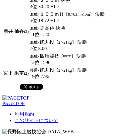
２００ｍ 決勝
混成-
3位 30.20 +1.7
１００ｍＨ
決勝
混成-
【0.762m-8.0m】
5位 18.72 +1.7
走高跳 決勝
混成-
新井 柚香
(3)
11位 1.20
砲丸投
決勝
混成-
【2.721kg】
7位 8.00
四種競技
決勝
混成-
【中学】
12位 1596
砲丸投
決勝
共通-
【2.721kg】
宮下 果苗
(2)
19位 7.96
PAGETOP
利用規約
このサイトについて