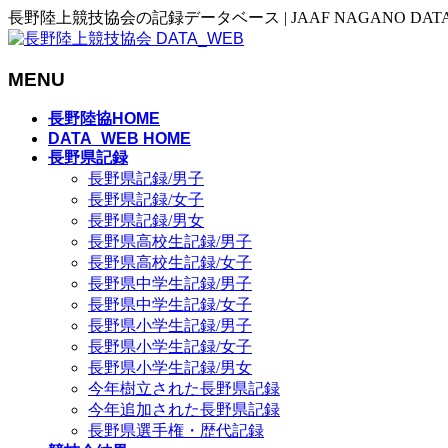
長野陸上競技協会の記録データベース | JAAF NAGANO DAT
MENU
メ
長野陸協HOME
ニ
DATA_WEB HOME
長野県記録
ュ
長野県記録/男子
ー
長野県記録/女子
を
長野県記録/男女
飛
長野県高校生記録/男子
ば
長野県高校生記録/女子
す
長野県中学生記録/男子
長野県中学生記録/女子
長野県小学生記録/男子
長野県小学生記録/女子
長野県小学生記録/男女
今年樹立された長野県記録
今年追加された長野県記録
長野県選手権・歴代記録