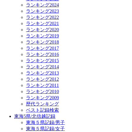
ランキング2024
ランキング2023
ランキング2022
ランキング2021
ランキング2020
ランキング2019
ランキング2018
ランキング2017
ランキング2016
ランキング2015
ランキング2014
ランキング2013
ランキング2012
ランキング2011
ランキング2010
ランキング2009
歴代ランキング
ベスト記録検索
東海5県/北信越記録
東海５県記録/男子
東海５県記録/女子