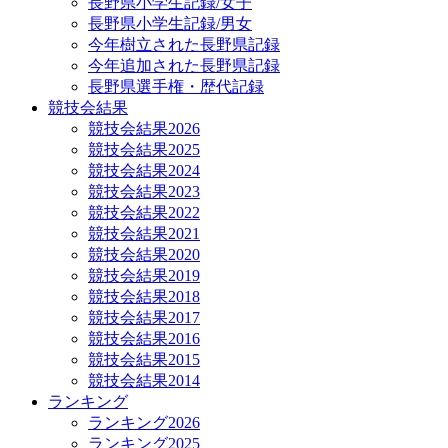
長野県小学生記録/女子
長野県小学生記録/男女
今年樹立された長野県記録
今年追加された長野県記録
長野県選手権・歴代記録
競技会結果
競技会結果2026
競技会結果2025
競技会結果2024
競技会結果2023
競技会結果2022
競技会結果2021
競技会結果2020
競技会結果2019
競技会結果2018
競技会結果2017
競技会結果2016
競技会結果2015
競技会結果2014
ランキング
ランキング2026
ランキング2025