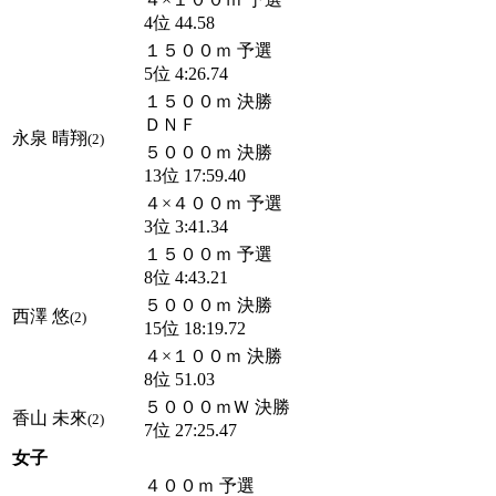
4位 44.58
１５００ｍ 予選
5位 4:26.74
１５００ｍ 決勝
ＤＮＦ
永泉 晴翔
(2)
５０００ｍ 決勝
13位 17:59.40
４×４００ｍ 予選
3位 3:41.34
１５００ｍ 予選
8位 4:43.21
５０００ｍ 決勝
西澤 悠
(2)
15位 18:19.72
４×１００ｍ 決勝
8位 51.03
５０００ｍＷ 決勝
香山 未來
(2)
7位 27:25.47
女子
４００ｍ 予選