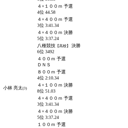
４×１００ｍ 予選
4位 44.58
４×４００ｍ 予選
3位 3:41.34
４×４００ｍ 決勝
5位 3:37.24
八種競技
決勝
【高校】
6位 3492
４００ｍ 予選
ＤＮＳ
８００ｍ 予選
4位 2:10.34
４×１００ｍ 決勝
小林 亮太
(3)
8位 51.03
４×４００ｍ 予選
3位 3:41.34
４×４００ｍ 決勝
5位 3:37.24
１００ｍ 予選