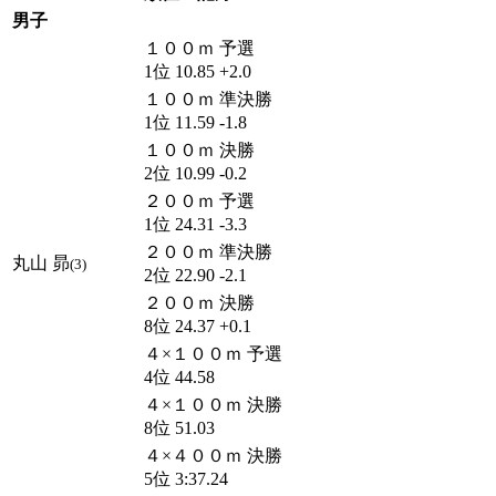
男子
１００ｍ 予選
1位 10.85 +2.0
１００ｍ 準決勝
1位 11.59 -1.8
１００ｍ 決勝
2位 10.99 -0.2
２００ｍ 予選
1位 24.31 -3.3
２００ｍ 準決勝
丸山 昴
(3)
2位 22.90 -2.1
２００ｍ 決勝
8位 24.37 +0.1
４×１００ｍ 予選
4位 44.58
４×１００ｍ 決勝
8位 51.03
４×４００ｍ 決勝
5位 3:37.24