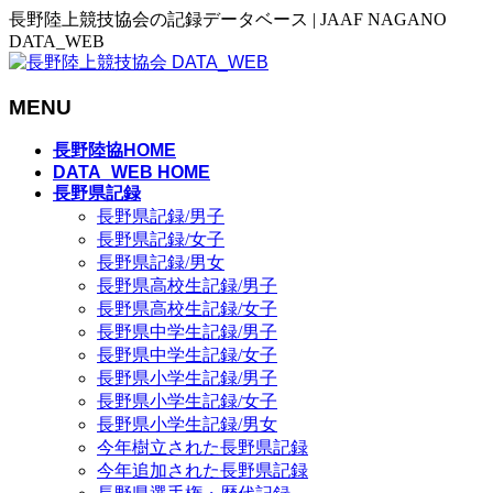
長野陸上競技協会の記録データベース | JAAF NAGANO
DATA_WEB
MENU
メ
長野陸協HOME
ニ
DATA_WEB HOME
長野県記録
ュ
長野県記録/男子
ー
長野県記録/女子
を
長野県記録/男女
飛
長野県高校生記録/男子
ば
長野県高校生記録/女子
す
長野県中学生記録/男子
長野県中学生記録/女子
長野県小学生記録/男子
長野県小学生記録/女子
長野県小学生記録/男女
今年樹立された長野県記録
今年追加された長野県記録