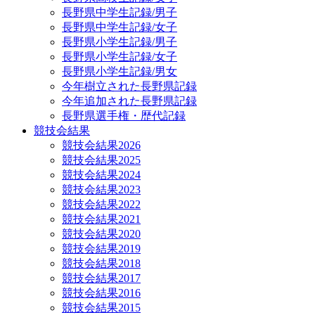
長野県中学生記録/男子
長野県中学生記録/女子
長野県小学生記録/男子
長野県小学生記録/女子
長野県小学生記録/男女
今年樹立された長野県記録
今年追加された長野県記録
長野県選手権・歴代記録
競技会結果
競技会結果2026
競技会結果2025
競技会結果2024
競技会結果2023
競技会結果2022
競技会結果2021
競技会結果2020
競技会結果2019
競技会結果2018
競技会結果2017
競技会結果2016
競技会結果2015