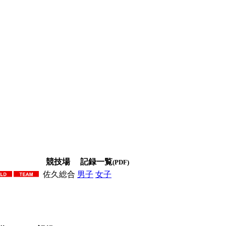
競技場
記録一覧
(PDF)
佐久総合
男子
女子
男女