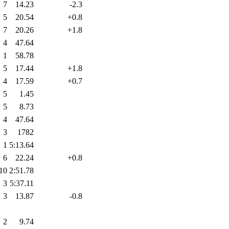
7
14.23
-2.3
5
20.54
+0.8
7
20.26
+1.8
4
47.64
1
58.78
5
17.44
+1.8
4
17.59
+0.7
5
1.45
5
8.73
4
47.64
3
1782
1
5:13.64
6
22.24
+0.8
10
2:51.78
3
5:37.11
3
13.87
-0.8
2
9.74