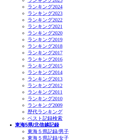
ランキング2025
ランキング2024
ランキング2023
ランキング2022
ランキング2021
ランキング2020
ランキング2019
ランキング2018
ランキング2017
ランキング2016
ランキング2015
ランキング2014
ランキング2013
ランキング2012
ランキング2011
ランキング2010
ランキング2009
歴代ランキング
ベスト記録検索
東海5県/北信越記録
東海５県記録/男子
東海５県記録/女子