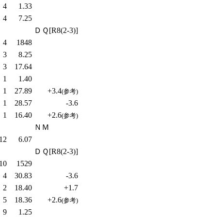
4
1.33
4
7.25
ＤＱ[R8(2-3)]
4
1848
3
8.25
3
17.64
1
1.40
1
27.89
+3.4
(参考)
1
28.57
-3.6
1
16.40
+2.6
(参考)
ＮＭ
12
6.07
ＤＱ[R8(2-3)]
10
1529
4
30.83
-3.6
2
18.40
+1.7
5
18.36
+2.6
(参考)
9
1.25