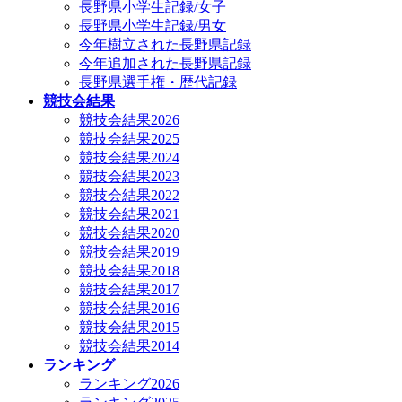
長野県小学生記録/女子
長野県小学生記録/男女
今年樹立された長野県記録
今年追加された長野県記録
長野県選手権・歴代記録
競技会結果
競技会結果2026
競技会結果2025
競技会結果2024
競技会結果2023
競技会結果2022
競技会結果2021
競技会結果2020
競技会結果2019
競技会結果2018
競技会結果2017
競技会結果2016
競技会結果2015
競技会結果2014
ランキング
ランキング2026