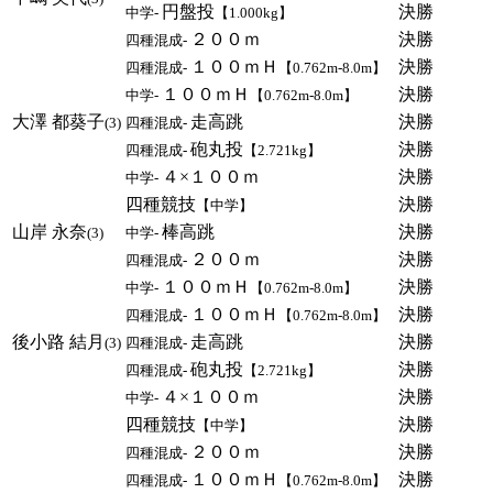
円盤投
決勝
中学-
【1.000kg】
２００ｍ
決勝
四種混成-
１００ｍＨ
決勝
四種混成-
【0.762m-8.0m】
１００ｍＨ
決勝
中学-
【0.762m-8.0m】
大澤 都葵子
走高跳
決勝
(3)
四種混成-
砲丸投
決勝
四種混成-
【2.721kg】
４×１００ｍ
決勝
中学-
四種競技
決勝
【中学】
山岸 永奈
棒高跳
決勝
(3)
中学-
２００ｍ
決勝
四種混成-
１００ｍＨ
決勝
中学-
【0.762m-8.0m】
１００ｍＨ
決勝
四種混成-
【0.762m-8.0m】
後小路 結月
走高跳
決勝
(3)
四種混成-
砲丸投
決勝
四種混成-
【2.721kg】
４×１００ｍ
決勝
中学-
四種競技
決勝
【中学】
２００ｍ
決勝
四種混成-
１００ｍＨ
決勝
四種混成-
【0.762m-8.0m】