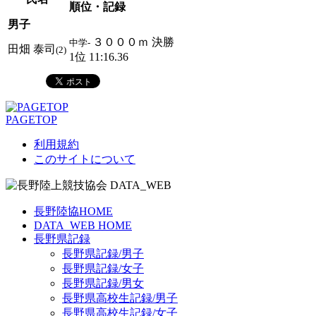
順位・記録
男子
３０００ｍ 決勝
中学-
田畑 泰司
(2)
1位 11:16.36
PAGETOP
利用規約
このサイトについて
長野陸協HOME
DATA_WEB HOME
長野県記録
長野県記録/男子
長野県記録/女子
長野県記録/男女
長野県高校生記録/男子
長野県高校生記録/女子