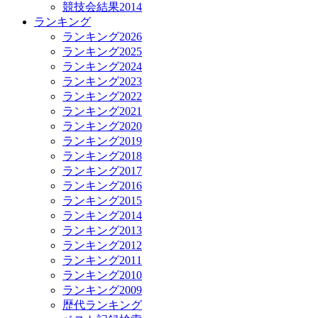
競技会結果2014
ランキング
ランキング2026
ランキング2025
ランキング2024
ランキング2023
ランキング2022
ランキング2021
ランキング2020
ランキング2019
ランキング2018
ランキング2017
ランキング2016
ランキング2015
ランキング2014
ランキング2013
ランキング2012
ランキング2011
ランキング2010
ランキング2009
歴代ランキング