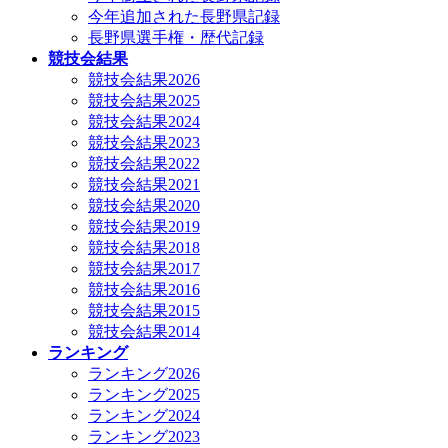
今年追加された長野県記録
長野県選手権・歴代記録
競技会結果
競技会結果2026
競技会結果2025
競技会結果2024
競技会結果2023
競技会結果2022
競技会結果2021
競技会結果2020
競技会結果2019
競技会結果2018
競技会結果2017
競技会結果2016
競技会結果2015
競技会結果2014
ランキング
ランキング2026
ランキング2025
ランキング2024
ランキング2023