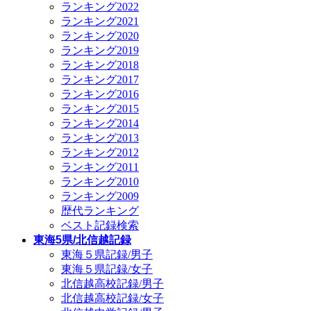
ランキング2022
ランキング2021
ランキング2020
ランキング2019
ランキング2018
ランキング2017
ランキング2016
ランキング2015
ランキング2014
ランキング2013
ランキング2012
ランキング2011
ランキング2010
ランキング2009
歴代ランキング
ベスト記録検索
東海5県/北信越記録
東海５県記録/男子
東海５県記録/女子
北信越高校記録/男子
北信越高校記録/女子