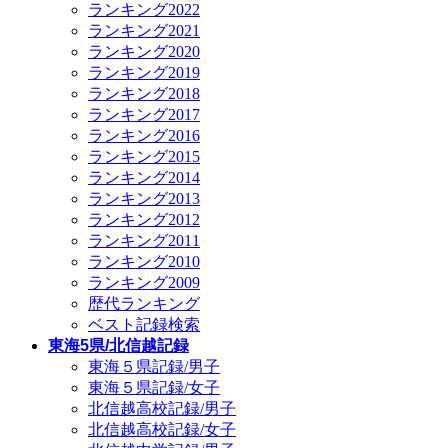
ランキング2022
ランキング2021
ランキング2020
ランキング2019
ランキング2018
ランキング2017
ランキング2016
ランキング2015
ランキング2014
ランキング2013
ランキング2012
ランキング2011
ランキング2010
ランキング2009
歴代ランキング
ベスト記録検索
東海5県/北信越記録
東海５県記録/男子
東海５県記録/女子
北信越高校記録/男子
北信越高校記録/女子