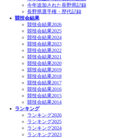
今年追加された長野県記録
長野県選手権・歴代記録
競技会結果
競技会結果2026
競技会結果2025
競技会結果2024
競技会結果2023
競技会結果2022
競技会結果2021
競技会結果2020
競技会結果2019
競技会結果2018
競技会結果2017
競技会結果2016
競技会結果2015
競技会結果2014
ランキング
ランキング2026
ランキング2025
ランキング2024
ランキング2023