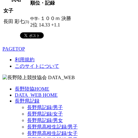
順位・記録
女子
１００ｍ 決勝
中学-
長田 彩七
(3)
2位 14.33 +1.1
PAGETOP
利用規約
このサイトについて
長野陸協HOME
DATA_WEB HOME
長野県記録
長野県記録/男子
長野県記録/女子
長野県記録/男女
長野県高校生記録/男子
長野県高校生記録/女子