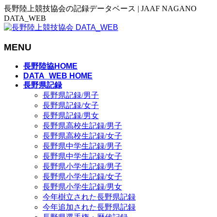
長野陸上競技協会の記録データベース | JAAF NAGANO
DATA_WEB
MENU
メ
長野陸協HOME
ニ
DATA_WEB HOME
長野県記録
ュ
長野県記録/男子
ー
長野県記録/女子
を
長野県記録/男女
飛
長野県高校生記録/男子
ば
長野県高校生記録/女子
す
長野県中学生記録/男子
長野県中学生記録/女子
長野県小学生記録/男子
長野県小学生記録/女子
長野県小学生記録/男女
今年樹立された長野県記録
今年追加された長野県記録