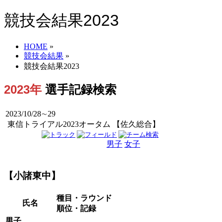
競技会結果2023
HOME
»
競技会結果
»
競技会結果2023
2023年
選手記録検索
2023/10/28∼29
東信トライアル2023オータム 【佐久総合】
男子
女子
男女
【小諸東中】
種目・ラウンド
氏名
順位・記録
男子