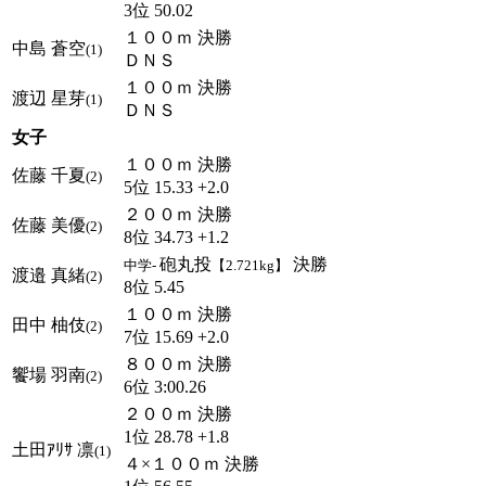
3位 50.02
１００ｍ 決勝
中島 蒼空
(1)
ＤＮＳ
１００ｍ 決勝
渡辺 星芽
(1)
ＤＮＳ
女子
１００ｍ 決勝
佐藤 千夏
(2)
5位 15.33 +2.0
２００ｍ 決勝
佐藤 美優
(2)
8位 34.73 +1.2
砲丸投
決勝
中学-
【2.721kg】
渡邉 真緒
(2)
8位 5.45
１００ｍ 決勝
田中 柚伎
(2)
7位 15.69 +2.0
８００ｍ 決勝
饗場 羽南
(2)
6位 3:00.26
２００ｍ 決勝
1位 28.78 +1.8
土田ｱﾘｻ 凛
(1)
４×１００ｍ 決勝