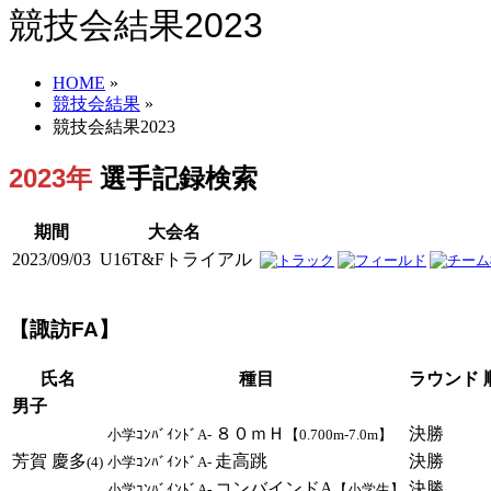
競技会結果2023
HOME
»
競技会結果
»
競技会結果2023
2023年
選手記録検索
期間
大会名
2023/09/03
U16T&Fトライアル
【諏訪FA】
氏名
種目
ラウンド
男子
８０ｍＨ
決勝
小学ｺﾝﾊﾞｲﾝﾄﾞA-
【0.700m-7.0m】
芳賀 慶多
走高跳
決勝
(4)
小学ｺﾝﾊﾞｲﾝﾄﾞA-
コンバインドA
決勝
小学ｺﾝﾊﾞｲﾝﾄﾞA-
【小学生】