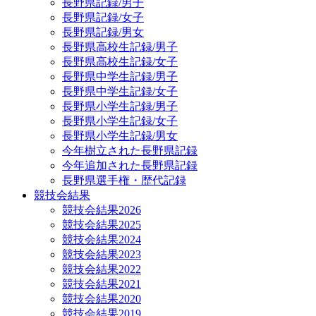
長野県記録/男子
長野県記録/女子
長野県記録/男女
長野県高校生記録/男子
長野県高校生記録/女子
長野県中学生記録/男子
長野県中学生記録/女子
長野県小学生記録/男子
長野県小学生記録/女子
長野県小学生記録/男女
今年樹立された長野県記録
今年追加された長野県記録
長野県選手権・歴代記録
競技会結果
競技会結果2026
競技会結果2025
競技会結果2024
競技会結果2023
競技会結果2022
競技会結果2021
競技会結果2020
競技会結果2019