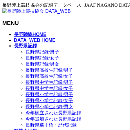
長野陸上競技協会の記録データベース | JAAF NAGANO DAT
MENU
メ
長野陸協HOME
ニ
DATA_WEB HOME
長野県記録
ュ
長野県記録/男子
ー
長野県記録/女子
を
長野県記録/男女
飛
長野県高校生記録/男子
ば
長野県高校生記録/女子
す
長野県中学生記録/男子
長野県中学生記録/女子
長野県小学生記録/男子
長野県小学生記録/女子
長野県小学生記録/男女
今年樹立された長野県記録
今年追加された長野県記録
長野県選手権・歴代記録