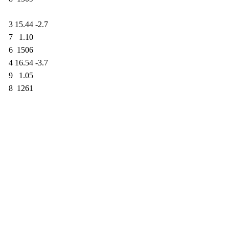
3
15.44
-2.7
7
1.10
6
1506
4
16.54
-3.7
9
1.05
8
1261