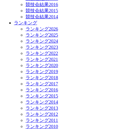
競技会結果2016
競技会結果2015
競技会結果2014
ランキング
ランキング2026
ランキング2025
ランキング2024
ランキング2023
ランキング2022
ランキング2021
ランキング2020
ランキング2019
ランキング2018
ランキング2017
ランキング2016
ランキング2015
ランキング2014
ランキング2013
ランキング2012
ランキング2011
ランキング2010