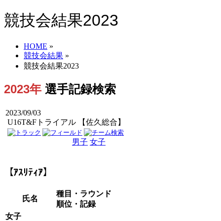
競技会結果2023
HOME
»
競技会結果
»
競技会結果2023
2023年
選手記録検索
2023/09/03
U16T&Fトライアル 【佐久総合】
男子
女子
男女
【ｱｽﾘﾃｨｱ】
種目・ラウンド
氏名
順位・記録
女子