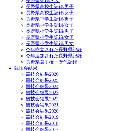
長野県記録/男女
長野県高校生記録/男子
長野県高校生記録/女子
長野県中学生記録/男子
長野県中学生記録/女子
長野県小学生記録/男子
長野県小学生記録/女子
長野県小学生記録/男女
今年樹立された長野県記録
今年追加された長野県記録
長野県選手権・歴代記録
競技会結果
競技会結果2026
競技会結果2025
競技会結果2024
競技会結果2023
競技会結果2022
競技会結果2021
競技会結果2020
競技会結果2019
競技会結果2018
競技会結果2017