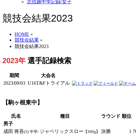
北信越中学記録/女子
競技会結果2023
HOME
»
競技会結果
»
競技会結果2023
2023年
選手記録検索
期間
大会名
2023/09/03
U16T&Fトライアル
【駒ヶ根東中】
氏名
種目
ラウンド
順位
男子
成田 将吾
ジャベリックスロー
決勝
1
7
(3)
中学-
【300g】