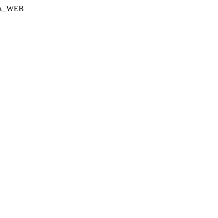
A_WEB