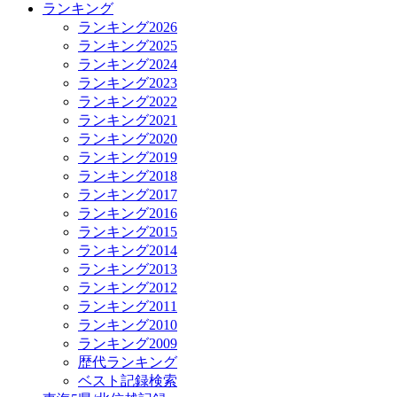
ランキング
ランキング2026
ランキング2025
ランキング2024
ランキング2023
ランキング2022
ランキング2021
ランキング2020
ランキング2019
ランキング2018
ランキング2017
ランキング2016
ランキング2015
ランキング2014
ランキング2013
ランキング2012
ランキング2011
ランキング2010
ランキング2009
歴代ランキング
ベスト記録検索