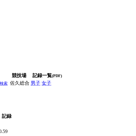
競技場
記録一覧
(PDF)
佐久総合
男子
女子
男女
記録
0.59