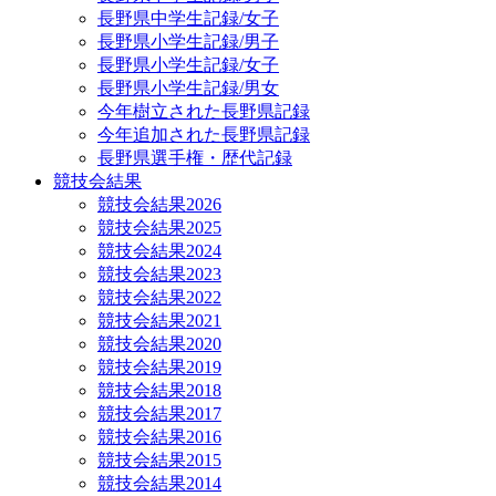
長野県中学生記録/女子
長野県小学生記録/男子
長野県小学生記録/女子
長野県小学生記録/男女
今年樹立された長野県記録
今年追加された長野県記録
長野県選手権・歴代記録
競技会結果
競技会結果2026
競技会結果2025
競技会結果2024
競技会結果2023
競技会結果2022
競技会結果2021
競技会結果2020
競技会結果2019
競技会結果2018
競技会結果2017
競技会結果2016
競技会結果2015
競技会結果2014