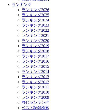
ランキング
ランキング2026
ランキング2025
ランキング2024
ランキング2023
ランキング2022
ランキング2021
ランキング2020
ランキング2019
ランキング2018
ランキング2017
ランキング2016
ランキング2015
ランキング2014
ランキング2013
ランキング2012
ランキング2011
ランキング2010
ランキング2009
歴代ランキング
ベスト記録検索