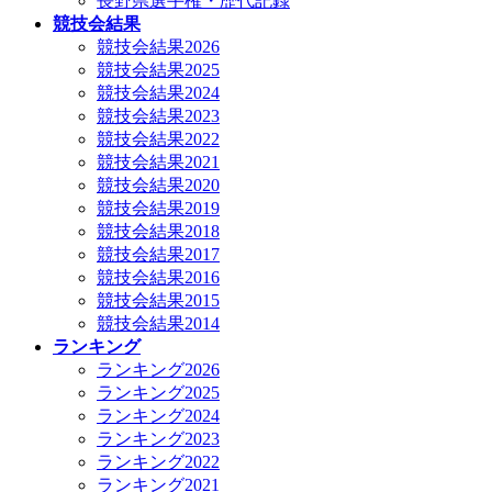
長野県選手権・歴代記録
競技会結果
競技会結果2026
競技会結果2025
競技会結果2024
競技会結果2023
競技会結果2022
競技会結果2021
競技会結果2020
競技会結果2019
競技会結果2018
競技会結果2017
競技会結果2016
競技会結果2015
競技会結果2014
ランキング
ランキング2026
ランキング2025
ランキング2024
ランキング2023
ランキング2022
ランキング2021