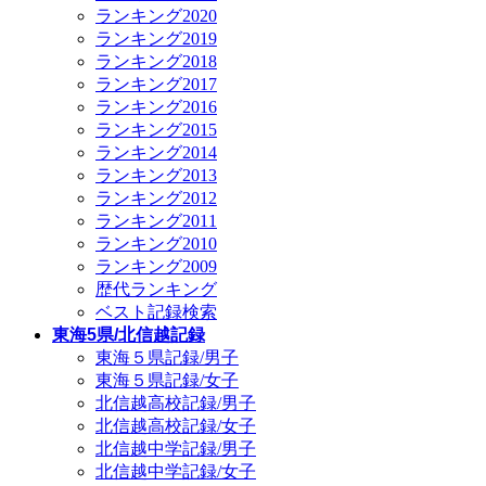
ランキング2020
ランキング2019
ランキング2018
ランキング2017
ランキング2016
ランキング2015
ランキング2014
ランキング2013
ランキング2012
ランキング2011
ランキング2010
ランキング2009
歴代ランキング
ベスト記録検索
東海5県/北信越記録
東海５県記録/男子
東海５県記録/女子
北信越高校記録/男子
北信越高校記録/女子
北信越中学記録/男子
北信越中学記録/女子