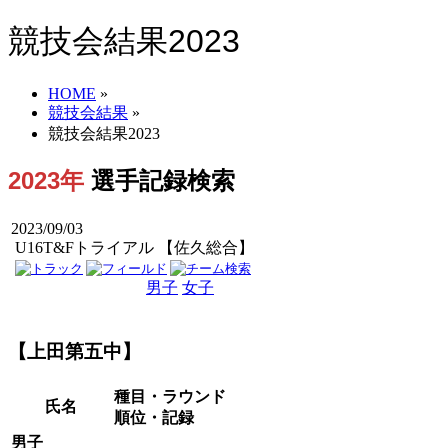
競技会結果2023
HOME
»
競技会結果
»
競技会結果2023
2023年
選手記録検索
2023/09/03
U16T&Fトライアル 【佐久総合】
男子
女子
男女
【上田第五中】
種目・ラウンド
氏名
順位・記録
男子