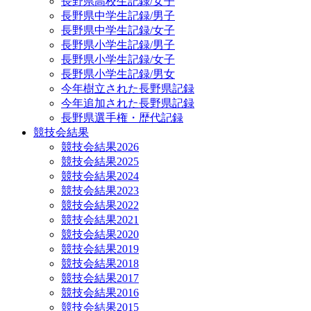
長野県高校生記録/女子
長野県中学生記録/男子
長野県中学生記録/女子
長野県小学生記録/男子
長野県小学生記録/女子
長野県小学生記録/男女
今年樹立された長野県記録
今年追加された長野県記録
長野県選手権・歴代記録
競技会結果
競技会結果2026
競技会結果2025
競技会結果2024
競技会結果2023
競技会結果2022
競技会結果2021
競技会結果2020
競技会結果2019
競技会結果2018
競技会結果2017
競技会結果2016
競技会結果2015