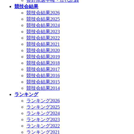
長野県選手権・歴代記録
競技会結果
競技会結果2026
競技会結果2025
競技会結果2024
競技会結果2023
競技会結果2022
競技会結果2021
競技会結果2020
競技会結果2019
競技会結果2018
競技会結果2017
競技会結果2016
競技会結果2015
競技会結果2014
ランキング
ランキング2026
ランキング2025
ランキング2024
ランキング2023
ランキング2022
ランキング2021