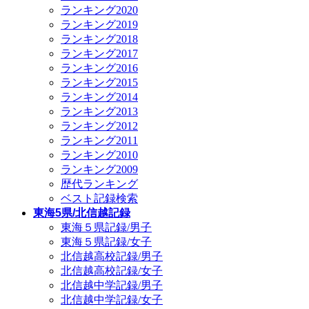
ランキング2020
ランキング2019
ランキング2018
ランキング2017
ランキング2016
ランキング2015
ランキング2014
ランキング2013
ランキング2012
ランキング2011
ランキング2010
ランキング2009
歴代ランキング
ベスト記録検索
東海5県/北信越記録
東海５県記録/男子
東海５県記録/女子
北信越高校記録/男子
北信越高校記録/女子
北信越中学記録/男子
北信越中学記録/女子