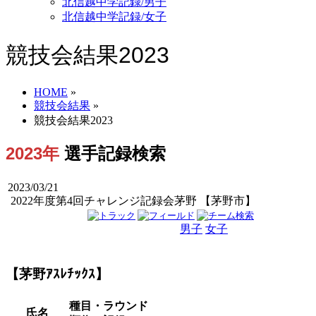
北信越中学記録/男子
北信越中学記録/女子
競技会結果2023
HOME
»
競技会結果
»
競技会結果2023
2023年
選手記録検索
2023/03/21
2022年度第4回チャレンジ記録会茅野 【茅野市】
男子
女子
男女
【茅野ｱｽﾚﾁｯｸｽ】
種目・ラウンド
氏名