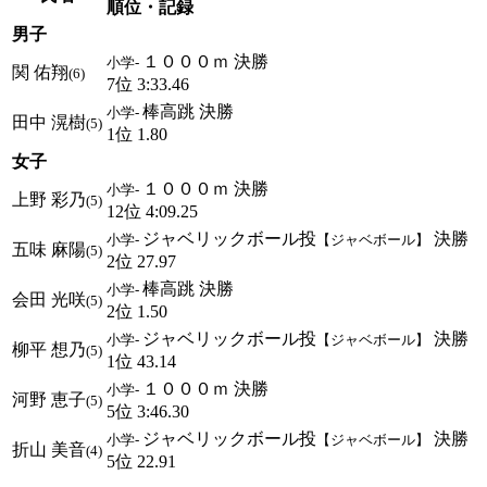
順位・記録
男子
１０００ｍ 決勝
小学-
関 佑翔
(6)
7位 3:33.46
棒高跳 決勝
小学-
田中 滉樹
(5)
1位 1.80
女子
１０００ｍ 決勝
小学-
上野 彩乃
(5)
12位 4:09.25
ジャベリックボール投
決勝
小学-
【ジャベボール】
五味 麻陽
(5)
2位 27.97
棒高跳 決勝
小学-
会田 光咲
(5)
2位 1.50
ジャベリックボール投
決勝
小学-
【ジャベボール】
柳平 想乃
(5)
1位 43.14
１０００ｍ 決勝
小学-
河野 恵子
(5)
5位 3:46.30
ジャベリックボール投
決勝
小学-
【ジャベボール】
折山 美音
(4)
5位 22.91