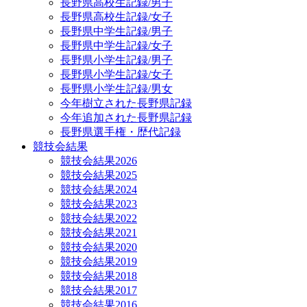
長野県高校生記録/男子
長野県高校生記録/女子
長野県中学生記録/男子
長野県中学生記録/女子
長野県小学生記録/男子
長野県小学生記録/女子
長野県小学生記録/男女
今年樹立された長野県記録
今年追加された長野県記録
長野県選手権・歴代記録
競技会結果
競技会結果2026
競技会結果2025
競技会結果2024
競技会結果2023
競技会結果2022
競技会結果2021
競技会結果2020
競技会結果2019
競技会結果2018
競技会結果2017
競技会結果2016