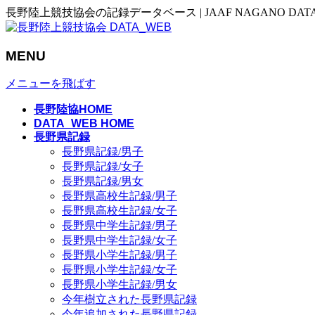
長野陸上競技協会の記録データベース | JAAF NAGANO DAT
MENU
メニューを飛ばす
長野陸協HOME
DATA_WEB HOME
長野県記録
長野県記録/男子
長野県記録/女子
長野県記録/男女
長野県高校生記録/男子
長野県高校生記録/女子
長野県中学生記録/男子
長野県中学生記録/女子
長野県小学生記録/男子
長野県小学生記録/女子
長野県小学生記録/男女
今年樹立された長野県記録
今年追加された長野県記録