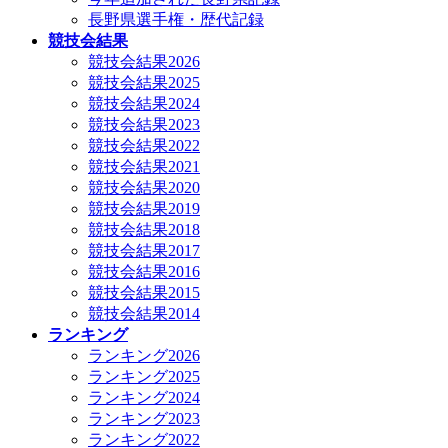
長野県選手権・歴代記録
競技会結果
競技会結果2026
競技会結果2025
競技会結果2024
競技会結果2023
競技会結果2022
競技会結果2021
競技会結果2020
競技会結果2019
競技会結果2018
競技会結果2017
競技会結果2016
競技会結果2015
競技会結果2014
ランキング
ランキング2026
ランキング2025
ランキング2024
ランキング2023
ランキング2022