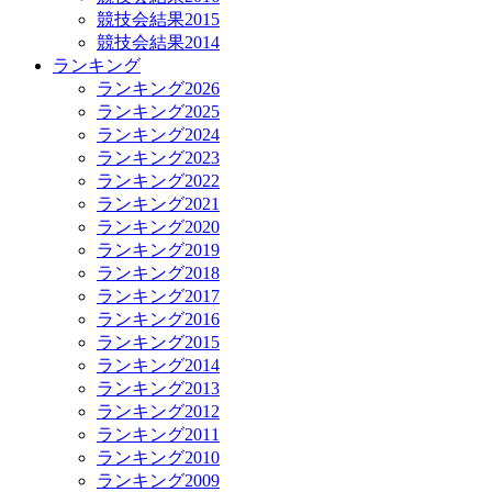
競技会結果2015
競技会結果2014
ランキング
ランキング2026
ランキング2025
ランキング2024
ランキング2023
ランキング2022
ランキング2021
ランキング2020
ランキング2019
ランキング2018
ランキング2017
ランキング2016
ランキング2015
ランキング2014
ランキング2013
ランキング2012
ランキング2011
ランキング2010
ランキング2009