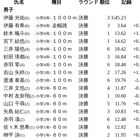
氏名
種目
ラウンド
順位
記録
男子
伊藤 光佑
１０００ｍ
決勝
3
3:45.23
(6)
小学6年-
伊藤 有希
走幅跳
決勝
3
3.64
+0.
(6)
小学6年-
鈴木 颯斗
１００ｍ
決勝
1
13.62
+1.
(6)
小学6年-
宮下 結也
１００ｍ
決勝
1
14.62
+0.
(5)
小学5年-
三井 陽也
１００ｍ
決勝
6
18.42
+0.
(4)
小学4年-
杉田 瑛都
１００ｍ
決勝
3
16.84
+0.
(4)
小学4年-
赤羽 零
１００ｍ
決勝
6
18.48
+0.
(4)
小学4年-
吉山 矢絆
１００ｍ
決勝
2
17.26
+1.
(3)
小学3年-
渡邊 泰基
１００ｍ
決勝
6
19.76
-1
(3)
小学3年-
三井 文也
６０ｍ
決勝
4
11.87
-0
(2)
小学2年-
中村 友奈翔
６０ｍ
決勝
1
10.60
-0
(2)
小学2年-
山口 千尋
６０ｍ
決勝
5
11.76
+0.
(2)
小学2年-
矢島 結仁
６０ｍ
決勝
3
10.83
+0.
(2)
小学2年-
赤羽 凜
６０ｍ
決勝
6
12.48
+0.
(2)
小学2年-
佐々木 悠希
６０ｍ
決勝
6
12.92
0
(1)
小学1年-
栁平 渉
６０ｍ
決勝
2
11.95
+0.
(1)
小学1年-