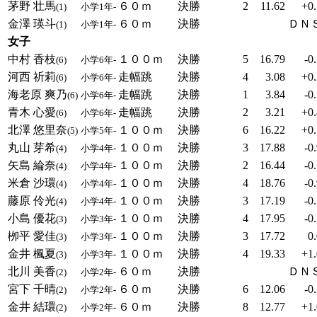
茅野 壮馬
６０ｍ
決勝
2
11.62
+0.
(1)
小学1年-
金澤 瑛斗
６０ｍ
決勝
ＤＮ
(1)
小学1年-
女子
中村 香枝
１００ｍ
決勝
5
16.79
-0
(6)
小学6年-
河西 祈莉
走幅跳
決勝
4
3.08
+0.
(6)
小学6年-
海老原 爽乃
走幅跳
決勝
1
3.84
-0
(6)
小学6年-
青木 心愛
走幅跳
決勝
2
3.21
+0.
(6)
小学6年-
北澤 悠里奈
１００ｍ
決勝
6
16.22
+0.
(5)
小学5年-
丸山 芽希
１００ｍ
決勝
3
17.88
-0
(4)
小学4年-
矢島 綸奈
１００ｍ
決勝
2
16.44
-0
(4)
小学4年-
米倉 沙環
１００ｍ
決勝
4
18.76
-0
(4)
小学4年-
藤原 伶光
１００ｍ
決勝
3
17.19
-0
(4)
小学4年-
小島 優花
１００ｍ
決勝
4
17.95
-0
(3)
小学3年-
栁平 愛佳
１００ｍ
決勝
3
17.72
0
(3)
小学3年-
金井 楓夏
１００ｍ
決勝
4
19.33
+1.
(3)
小学3年-
北川 美香
６０ｍ
決勝
ＤＮ
(2)
小学2年-
宮下 千晴
６０ｍ
決勝
6
12.06
-0
(2)
小学2年-
金井 結環
６０ｍ
決勝
8
12.77
+1.
(2)
小学2年-