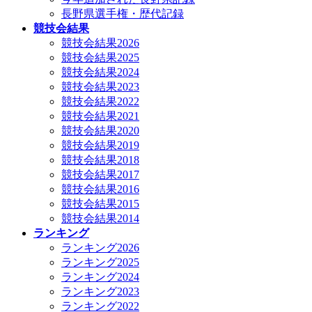
長野県選手権・歴代記録
競技会結果
競技会結果2026
競技会結果2025
競技会結果2024
競技会結果2023
競技会結果2022
競技会結果2021
競技会結果2020
競技会結果2019
競技会結果2018
競技会結果2017
競技会結果2016
競技会結果2015
競技会結果2014
ランキング
ランキング2026
ランキング2025
ランキング2024
ランキング2023
ランキング2022