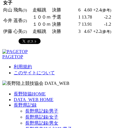
女子
向山 飛鳥
走幅跳
決勝
6
4.60
+2.4
(3)
(参考)
１００ｍ
予選
1
13.78
-2.2
今井 遥香
(2)
１００ｍ
決勝
7
13.91
-1.2
伊藤 心美
走幅跳
決勝
3
4.67
+2.2
(2)
(参考)
PAGETOP
利用規約
このサイトについて
長野陸協HOME
DATA_WEB HOME
長野県記録
長野県記録/男子
長野県記録/女子
長野県記録/男女