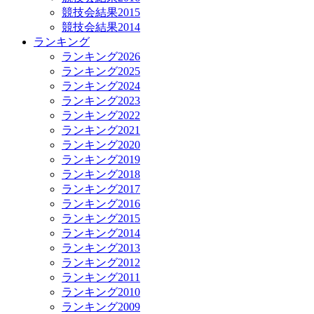
競技会結果2015
競技会結果2014
ランキング
ランキング2026
ランキング2025
ランキング2024
ランキング2023
ランキング2022
ランキング2021
ランキング2020
ランキング2019
ランキング2018
ランキング2017
ランキング2016
ランキング2015
ランキング2014
ランキング2013
ランキング2012
ランキング2011
ランキング2010
ランキング2009