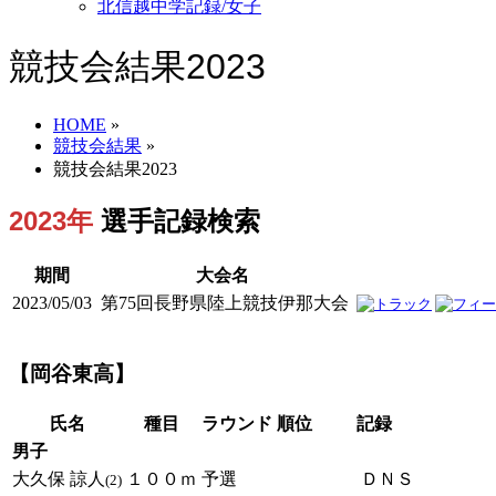
北信越中学記録/女子
競技会結果2023
HOME
»
競技会結果
»
競技会結果2023
2023年
選手記録検索
期間
大会名
2023/05/03
第75回長野県陸上競技伊那大会
【岡谷東高】
氏名
種目
ラウンド
順位
記録
男子
大久保 諒人
１００ｍ
予選
ＤＮＳ
(2)