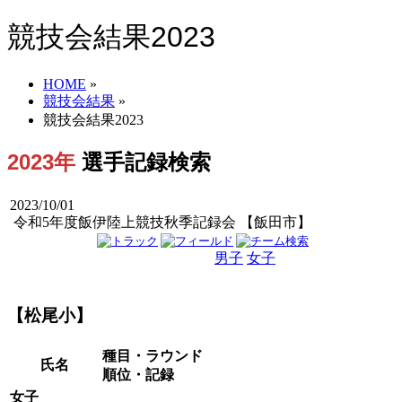
競技会結果2023
HOME
»
競技会結果
»
競技会結果2023
2023年
選手記録検索
2023/10/01
令和5年度飯伊陸上競技秋季記録会 【飯田市】
男子
女子
男女
【松尾小】
種目・ラウンド
氏名
順位・記録
女子