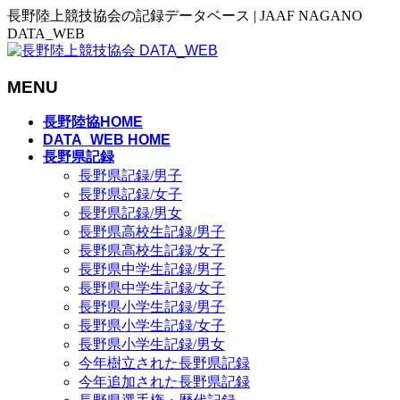
長野陸上競技協会の記録データベース | JAAF NAGANO
DATA_WEB
MENU
メ
長野陸協HOME
ニ
DATA_WEB HOME
長野県記録
ュ
長野県記録/男子
ー
長野県記録/女子
を
長野県記録/男女
飛
長野県高校生記録/男子
ば
長野県高校生記録/女子
す
長野県中学生記録/男子
長野県中学生記録/女子
長野県小学生記録/男子
長野県小学生記録/女子
長野県小学生記録/男女
今年樹立された長野県記録
今年追加された長野県記録