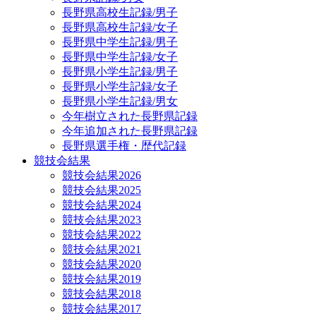
長野県高校生記録/男子
長野県高校生記録/女子
長野県中学生記録/男子
長野県中学生記録/女子
長野県小学生記録/男子
長野県小学生記録/女子
長野県小学生記録/男女
今年樹立された長野県記録
今年追加された長野県記録
長野県選手権・歴代記録
競技会結果
競技会結果2026
競技会結果2025
競技会結果2024
競技会結果2023
競技会結果2022
競技会結果2021
競技会結果2020
競技会結果2019
競技会結果2018
競技会結果2017