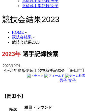
北信越中学記録/男子
北信越中学記録/女子
競技会結果2023
HOME
»
競技会結果
»
競技会結果2023
2023年
選手記録検索
2023/10/01
令和5年度飯伊陸上競技秋季記録会 【飯田市】
男子
女子
男女
【岡田小】
種目・ラウンド
氏名