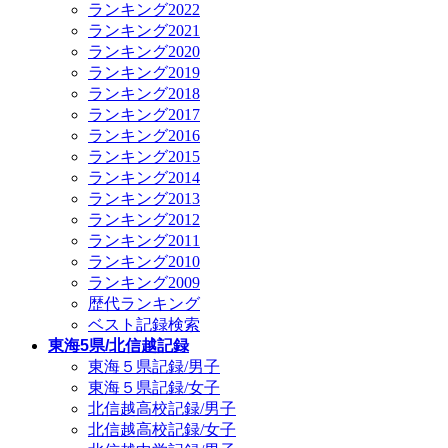
ランキング2022
ランキング2021
ランキング2020
ランキング2019
ランキング2018
ランキング2017
ランキング2016
ランキング2015
ランキング2014
ランキング2013
ランキング2012
ランキング2011
ランキング2010
ランキング2009
歴代ランキング
ベスト記録検索
東海5県/北信越記録
東海５県記録/男子
東海５県記録/女子
北信越高校記録/男子
北信越高校記録/女子