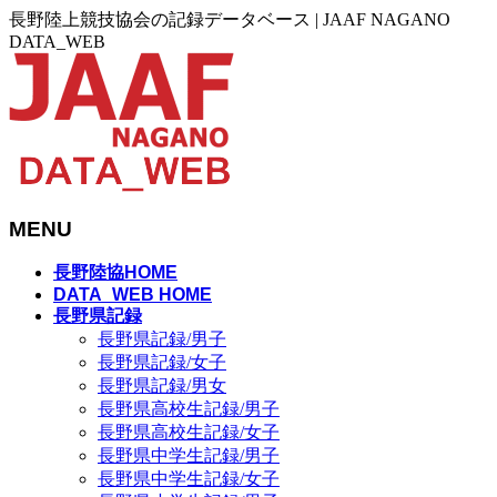
長野陸上競技協会の記録データベース | JAAF NAGANO
DATA_WEB
MENU
メ
長野陸協HOME
ニ
DATA_WEB HOME
長野県記録
ュ
長野県記録/男子
ー
長野県記録/女子
を
長野県記録/男女
飛
長野県高校生記録/男子
ば
長野県高校生記録/女子
す
長野県中学生記録/男子
長野県中学生記録/女子