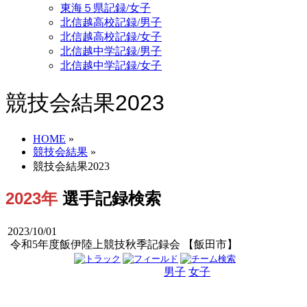
東海５県記録/女子
北信越高校記録/男子
北信越高校記録/女子
北信越中学記録/男子
北信越中学記録/女子
競技会結果2023
HOME
»
競技会結果
»
競技会結果2023
2023年
選手記録検索
2023/10/01
令和5年度飯伊陸上競技秋季記録会 【飯田市】
男子
女子
男女