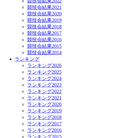
競技会結果2022
競技会結果2021
競技会結果2020
競技会結果2019
競技会結果2018
競技会結果2017
競技会結果2016
競技会結果2015
競技会結果2014
ランキング
ランキング2026
ランキング2025
ランキング2024
ランキング2023
ランキング2022
ランキング2021
ランキング2020
ランキング2019
ランキング2018
ランキング2017
ランキング2016
ランキング2015