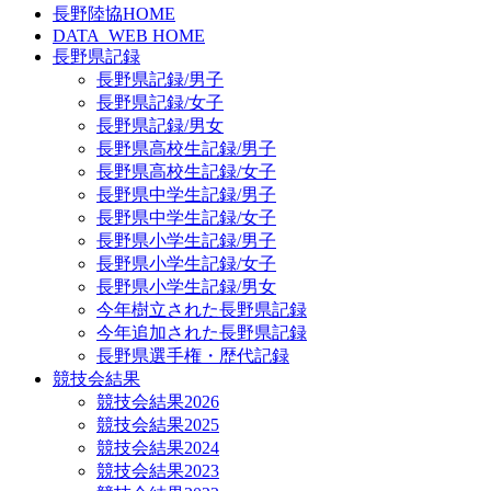
長野陸協HOME
DATA_WEB HOME
長野県記録
長野県記録/男子
長野県記録/女子
長野県記録/男女
長野県高校生記録/男子
長野県高校生記録/女子
長野県中学生記録/男子
長野県中学生記録/女子
長野県小学生記録/男子
長野県小学生記録/女子
長野県小学生記録/男女
今年樹立された長野県記録
今年追加された長野県記録
長野県選手権・歴代記録
競技会結果
競技会結果2026
競技会結果2025
競技会結果2024
競技会結果2023