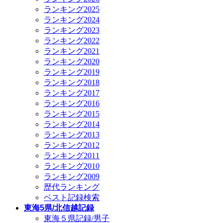
ランキング2025
ランキング2024
ランキング2023
ランキング2022
ランキング2021
ランキング2020
ランキング2019
ランキング2018
ランキング2017
ランキング2016
ランキング2015
ランキング2014
ランキング2013
ランキング2012
ランキング2011
ランキング2010
ランキング2009
歴代ランキング
ベスト記録検索
東海5県/北信越記録
東海５県記録/男子