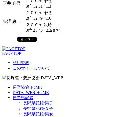
１００ｍ 予選
玉井 真吾
3位 12.51 +1.3
１００ｍ 予選
2位 12.49 +1.6
矢澤 恵一
２００ｍ 決勝
3位 25.45 +2.2
(参考)
PAGETOP
利用規約
このサイトについて
長野陸協HOME
DATA_WEB HOME
長野県記録
長野県記録/男子
長野県記録/女子
長野県記録/男女