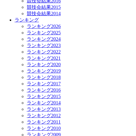
競技会結果2016
競技会結果2015
競技会結果2014
ランキング
ランキング2026
ランキング2025
ランキング2024
ランキング2023
ランキング2022
ランキング2021
ランキング2020
ランキング2019
ランキング2018
ランキング2017
ランキング2016
ランキング2015
ランキング2014
ランキング2013
ランキング2012
ランキング2011
ランキング2010
ランキング2009