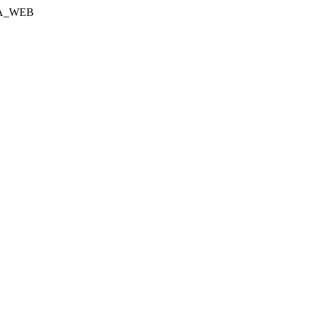
A_WEB