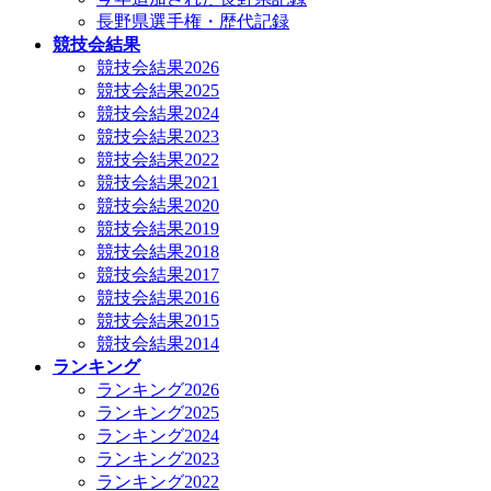
長野県選手権・歴代記録
競技会結果
競技会結果2026
競技会結果2025
競技会結果2024
競技会結果2023
競技会結果2022
競技会結果2021
競技会結果2020
競技会結果2019
競技会結果2018
競技会結果2017
競技会結果2016
競技会結果2015
競技会結果2014
ランキング
ランキング2026
ランキング2025
ランキング2024
ランキング2023
ランキング2022