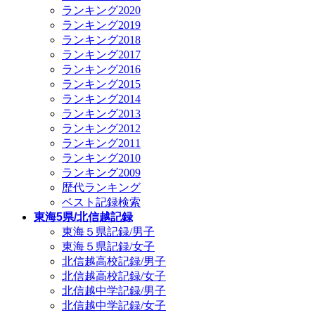
ランキング2020
ランキング2019
ランキング2018
ランキング2017
ランキング2016
ランキング2015
ランキング2014
ランキング2013
ランキング2012
ランキング2011
ランキング2010
ランキング2009
歴代ランキング
ベスト記録検索
東海5県/北信越記録
東海５県記録/男子
東海５県記録/女子
北信越高校記録/男子
北信越高校記録/女子
北信越中学記録/男子
北信越中学記録/女子