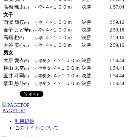
高橋 颯太
４×１００ｍ
決勝
1
57.04
(5)
小学-
女子
西澤 輝桜
４×１００ｍ
決勝
2
59.16
(6)
小学-
金子 まど華
４×１００ｍ
決勝
2
59.16
(6)
小学-
高橋 桃
４×１００ｍ
決勝
2
59.16
(6)
小学-
大谷 美心
４×１００ｍ
決勝
2
59.16
(5)
小学-
男女
大原 愛衣
４×１００ｍ
決勝
1
54.44
(6)
小学男女-
横山 未空
４×１００ｍ
決勝
1
54.44
(6)
小学男女-
玉井 斗覇
４×１００ｍ
決勝
1
54.44
(6)
小学男女-
阪田 悠斗
４×１００ｍ
決勝
1
54.44
(6)
小学男女-
PAGETOP
利用規約
このサイトについて