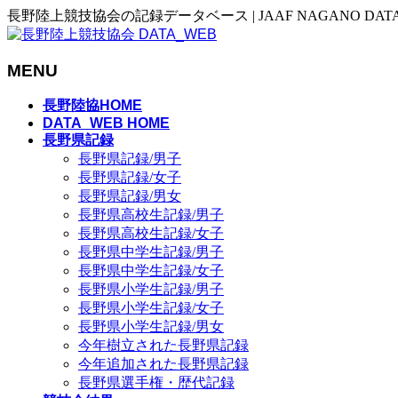
長野陸上競技協会の記録データベース | JAAF NAGANO DAT
MENU
メ
長野陸協HOME
ニ
DATA_WEB HOME
長野県記録
ュ
長野県記録/男子
ー
長野県記録/女子
を
長野県記録/男女
飛
長野県高校生記録/男子
ば
長野県高校生記録/女子
す
長野県中学生記録/男子
長野県中学生記録/女子
長野県小学生記録/男子
長野県小学生記録/女子
長野県小学生記録/男女
今年樹立された長野県記録
今年追加された長野県記録
長野県選手権・歴代記録