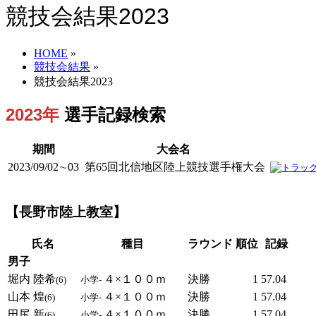
競技会結果2023
HOME
»
競技会結果
»
競技会結果2023
2023年
選手記録検索
期間
大会名
2023/09/02∼03
第65回北信地区陸上競技選手権大会
【長野市陸上教室】
氏名
種目
ラウンド
順位
記録
男子
堀内 陸希
４×１００ｍ
決勝
1
57.04
(6)
小学-
山本 煌
４×１００ｍ
決勝
1
57.04
(6)
小学-
田尻 新
４×１００ｍ
決勝
1
57.04
(6)
小学-