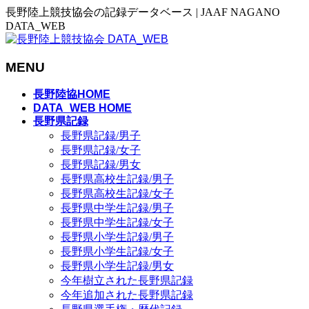
長野陸上競技協会の記録データベース | JAAF NAGANO
DATA_WEB
MENU
メ
長野陸協HOME
ニ
DATA_WEB HOME
長野県記録
ュ
長野県記録/男子
ー
長野県記録/女子
を
長野県記録/男女
飛
長野県高校生記録/男子
ば
長野県高校生記録/女子
す
長野県中学生記録/男子
長野県中学生記録/女子
長野県小学生記録/男子
長野県小学生記録/女子
長野県小学生記録/男女
今年樹立された長野県記録
今年追加された長野県記録