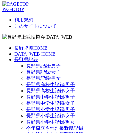
PAGETOP
利用規約
このサイトについて
長野陸協HOME
DATA_WEB HOME
長野県記録
長野県記録/男子
長野県記録/女子
長野県記録/男女
長野県高校生記録/男子
長野県高校生記録/女子
長野県中学生記録/男子
長野県中学生記録/女子
長野県小学生記録/男子
長野県小学生記録/女子
長野県小学生記録/男女
今年樹立された長野県記録