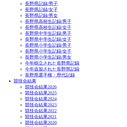
長野県記録/男子
長野県記録/女子
長野県記録/男女
長野県高校生記録/男子
長野県高校生記録/女子
長野県中学生記録/男子
長野県中学生記録/女子
長野県小学生記録/男子
長野県小学生記録/女子
長野県小学生記録/男女
今年樹立された長野県記録
今年追加された長野県記録
長野県選手権・歴代記録
競技会結果
競技会結果2026
競技会結果2025
競技会結果2024
競技会結果2023
競技会結果2022
競技会結果2021
競技会結果2020