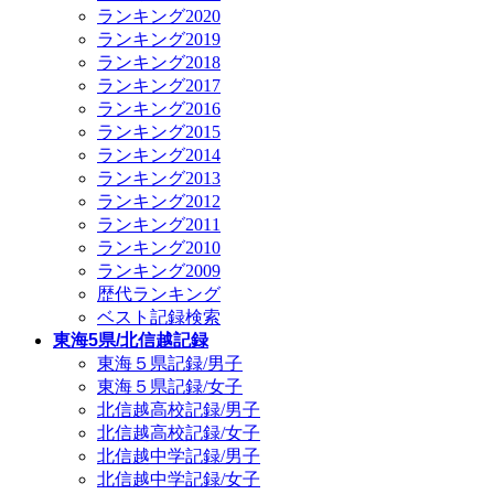
ランキング2020
ランキング2019
ランキング2018
ランキング2017
ランキング2016
ランキング2015
ランキング2014
ランキング2013
ランキング2012
ランキング2011
ランキング2010
ランキング2009
歴代ランキング
ベスト記録検索
東海5県/北信越記録
東海５県記録/男子
東海５県記録/女子
北信越高校記録/男子
北信越高校記録/女子
北信越中学記録/男子
北信越中学記録/女子