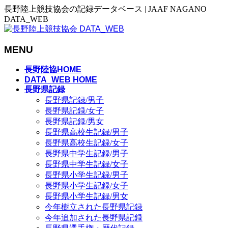
長野陸上競技協会の記録データベース | JAAF NAGANO
DATA_WEB
MENU
メ
長野陸協HOME
ニ
DATA_WEB HOME
長野県記録
ュ
長野県記録/男子
ー
長野県記録/女子
を
長野県記録/男女
飛
長野県高校生記録/男子
ば
長野県高校生記録/女子
す
長野県中学生記録/男子
長野県中学生記録/女子
長野県小学生記録/男子
長野県小学生記録/女子
長野県小学生記録/男女
今年樹立された長野県記録
今年追加された長野県記録