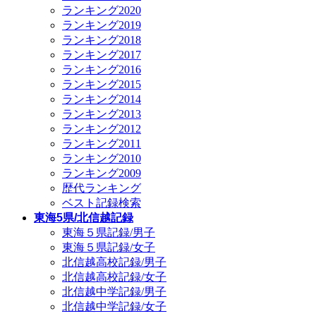
ランキング2020
ランキング2019
ランキング2018
ランキング2017
ランキング2016
ランキング2015
ランキング2014
ランキング2013
ランキング2012
ランキング2011
ランキング2010
ランキング2009
歴代ランキング
ベスト記録検索
東海5県/北信越記録
東海５県記録/男子
東海５県記録/女子
北信越高校記録/男子
北信越高校記録/女子
北信越中学記録/男子
北信越中学記録/女子