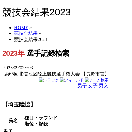
競技会結果2023
HOME
»
競技会結果
»
競技会結果2023
2023年
選手記録検索
2023/09/02∼03
第65回北信地区陸上競技選手権大会 【長野市営】
男子
女子
男女
【埼玉陸協】
種目・ラウンド
氏名
順位・記録
男子