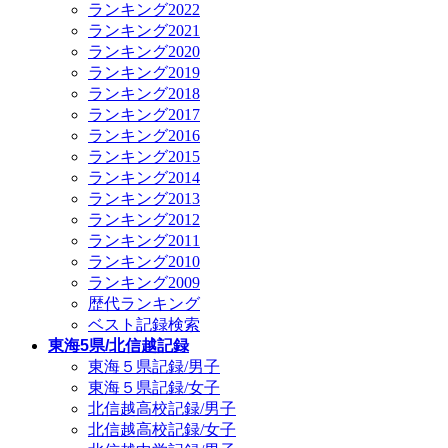
ランキング2022
ランキング2021
ランキング2020
ランキング2019
ランキング2018
ランキング2017
ランキング2016
ランキング2015
ランキング2014
ランキング2013
ランキング2012
ランキング2011
ランキング2010
ランキング2009
歴代ランキング
ベスト記録検索
東海5県/北信越記録
東海５県記録/男子
東海５県記録/女子
北信越高校記録/男子
北信越高校記録/女子