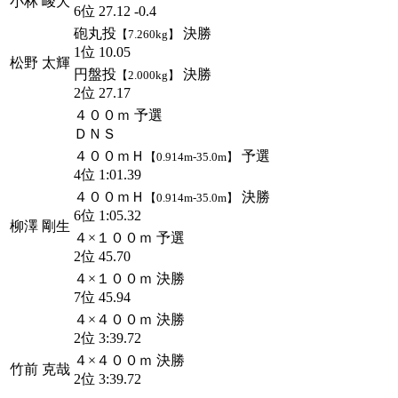
小林 峻大
6位 27.12 -0.4
砲丸投
決勝
【7.260kg】
1位 10.05
松野 太輝
円盤投
決勝
【2.000kg】
2位 27.17
４００ｍ 予選
ＤＮＳ
４００ｍＨ
予選
【0.914m-35.0m】
4位 1:01.39
４００ｍＨ
決勝
【0.914m-35.0m】
6位 1:05.32
柳澤 剛生
４×１００ｍ 予選
2位 45.70
４×１００ｍ 決勝
7位 45.94
４×４００ｍ 決勝
2位 3:39.72
４×４００ｍ 決勝
竹前 克哉
2位 3:39.72