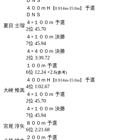
ＤＮＳ
４００ｍＨ
予選
【0.914m-35.0m】
ＤＮＳ
４×１００ｍ 予選
夏目 士瑠
2位 45.70
４×１００ｍ 決勝
7位 45.94
４×４００ｍ 決勝
2位 3:39.72
１００ｍ 予選
6位 12.24 +2.6
(参考)
４００ｍＨ
予選
【0.914m-35.0m】
4位 1:02.67
大峽 惟嵩
４×１００ｍ 予選
2位 45.70
４×１００ｍ 決勝
7位 45.94
８００ｍ 予選
宮尾 淳矢
6位 2:21.68
２００ｍ 予選