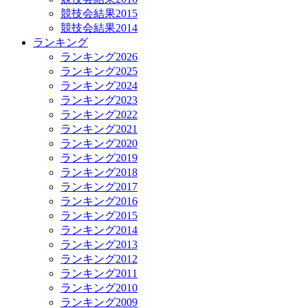
競技会結果2015
競技会結果2014
ランキング
ランキング2026
ランキング2025
ランキング2024
ランキング2023
ランキング2022
ランキング2021
ランキング2020
ランキング2019
ランキング2018
ランキング2017
ランキング2016
ランキング2015
ランキング2014
ランキング2013
ランキング2012
ランキング2011
ランキング2010
ランキング2009