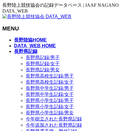
長野陸上競技協会の記録データベース | JAAF NAGANO
DATA_WEB
MENU
メ
長野陸協HOME
ニ
DATA_WEB HOME
長野県記録
ュ
長野県記録/男子
ー
長野県記録/女子
を
長野県記録/男女
飛
長野県高校生記録/男子
ば
長野県高校生記録/女子
す
長野県中学生記録/男子
長野県中学生記録/女子
長野県小学生記録/男子
長野県小学生記録/女子
長野県小学生記録/男女
今年樹立された長野県記録
今年追加された長野県記録