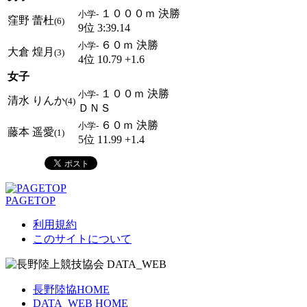
１０００ｍ 決勝
小学-
窪野 蕾杜
(6)
9位 3:39.14
６０ｍ 決勝
小学-
大倉 煌月
(3)
4位 10.79 +1.6
女子
１００ｍ 決勝
小学-
清水 りんか
(4)
ＤＮＳ
６０ｍ 決勝
小学-
藤本 遥愛
(1)
5位 11.99 +1.4
PAGETOP
利用規約
このサイトについて
長野陸協HOME
DATA_WEB HOME