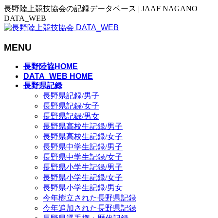
長野陸上競技協会の記録データベース | JAAF NAGANO
DATA_WEB
MENU
メ
長野陸協HOME
ニ
DATA_WEB HOME
長野県記録
ュ
長野県記録/男子
ー
長野県記録/女子
を
長野県記録/男女
飛
長野県高校生記録/男子
ば
長野県高校生記録/女子
す
長野県中学生記録/男子
長野県中学生記録/女子
長野県小学生記録/男子
長野県小学生記録/女子
長野県小学生記録/男女
今年樹立された長野県記録
今年追加された長野県記録