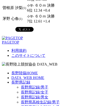
６０ｍ 決勝
小学-
曽根原 汐梨
(1)
6位 12.34 +0.4
６０ｍ 決勝
小学-
茅野 心春
(1)
7位 12.61 +1.4
PAGETOP
利用規約
このサイトについて
長野陸協HOME
DATA_WEB HOME
長野県記録
長野県記録/男子
長野県記録/女子
長野県記録/男女
長野県高校生記録/男子