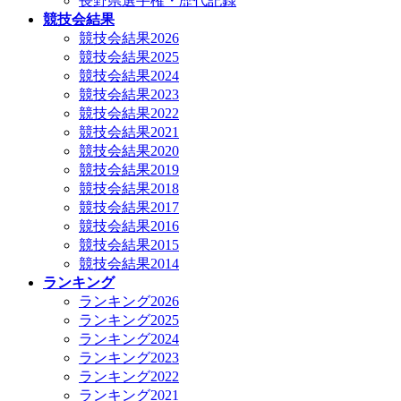
長野県選手権・歴代記録
競技会結果
競技会結果2026
競技会結果2025
競技会結果2024
競技会結果2023
競技会結果2022
競技会結果2021
競技会結果2020
競技会結果2019
競技会結果2018
競技会結果2017
競技会結果2016
競技会結果2015
競技会結果2014
ランキング
ランキング2026
ランキング2025
ランキング2024
ランキング2023
ランキング2022
ランキング2021