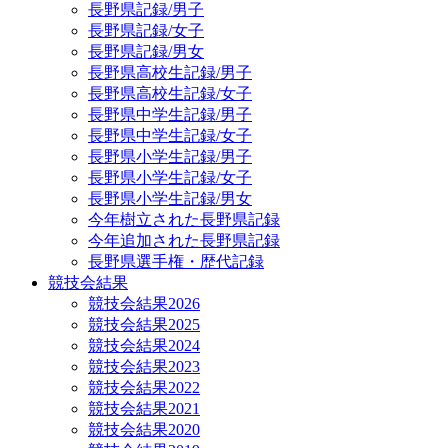
長野県記録/男子
長野県記録/女子
長野県記録/男女
長野県高校生記録/男子
長野県高校生記録/女子
長野県中学生記録/男子
長野県中学生記録/女子
長野県小学生記録/男子
長野県小学生記録/女子
長野県小学生記録/男女
今年樹立された長野県記録
今年追加された長野県記録
長野県選手権・歴代記録
競技会結果
競技会結果2026
競技会結果2025
競技会結果2024
競技会結果2023
競技会結果2022
競技会結果2021
競技会結果2020