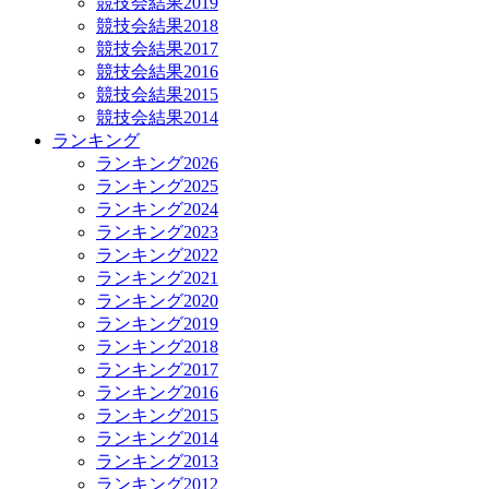
競技会結果2019
競技会結果2018
競技会結果2017
競技会結果2016
競技会結果2015
競技会結果2014
ランキング
ランキング2026
ランキング2025
ランキング2024
ランキング2023
ランキング2022
ランキング2021
ランキング2020
ランキング2019
ランキング2018
ランキング2017
ランキング2016
ランキング2015
ランキング2014
ランキング2013
ランキング2012