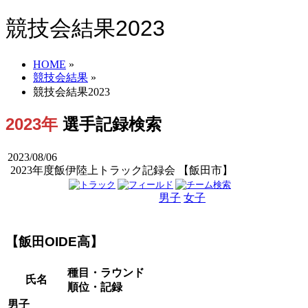
競技会結果2023
HOME
»
競技会結果
»
競技会結果2023
2023年
選手記録検索
2023/08/06
2023年度飯伊陸上トラック記録会 【飯田市】
男子
女子
男女
【飯田OIDE高】
種目・ラウンド
氏名
順位・記録
男子